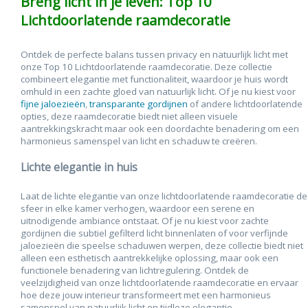
Breng licht in je leven: Top 10
Lichtdoorlatende raamdecoratie
Ontdek de perfecte balans tussen privacy en natuurlijk licht met
onze Top 10 Lichtdoorlatende raamdecoratie. Deze collectie
combineert elegantie met functionaliteit, waardoor je huis wordt
omhuld in een zachte gloed van natuurlijk licht. Of je nu kiest voor
fijne jaloezieën
,
transparante gordijnen
of andere lichtdoorlatende
opties, deze raamdecoratie biedt niet alleen visuele
aantrekkingskracht maar ook een doordachte benadering om een
harmonieus samenspel van licht en schaduw te creëren.
Lichte elegantie in huis
Laat de lichte elegantie van onze lichtdoorlatende raamdecoratie de
sfeer in elke kamer verhogen, waardoor een serene en
uitnodigende ambiance ontstaat. Of je nu kiest voor zachte
gordijnen die subtiel gefilterd licht binnenlaten of voor verfijnde
jaloezieën die speelse schaduwen werpen, deze collectie biedt niet
alleen een esthetisch aantrekkelijke oplossing, maar ook een
functionele benadering van lichtregulering. Ontdek de
veelzijdigheid van onze lichtdoorlatende raamdecoratie en ervaar
hoe deze jouw interieur transformeert met een harmonieus
samenspel van natuurlijk licht en tijdloze elegantie.