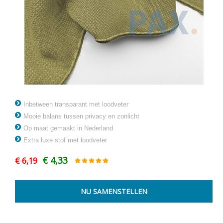
Inbetween transparant met loodveter
Mooie balans tussen privacy en zonlicht
Op maat gemaakt in Nederland
Extra luxe stof met loodveter
€ 4,33
€ 6,19