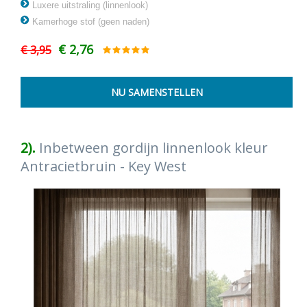
Luxere uitstraling (linnenlook)
Kamerhoge stof (geen naden)
€ 2,76
€ 3,95
2).
Inbetween gordijn linnenlook kleur
Antracietbruin - Key West