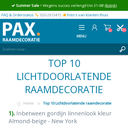
Summer Sale
= Wegens succes verlengd t/m 31-08!
(Bekijk)
FAQ & Orderstatus
020-2613415
Foto's van klanten thuis
(0)
(0)
MENU
TOP 10
INLOGGEN
MIJN OFFERTE
LICHTDOORLATENDE
(0)
RAAMDECORATIE
Home
Top 10 Lichtdoorlatende raamdecoratie
1).
Inbetween gordijn linnenlook kleur
Almond-beige - New York