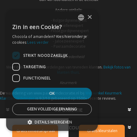
Andere winkels:
×
- Rolgordijnenexpert
- Lamellenexpert
Zin in een Cookie?
DUTCH
- Plissegordijnenexpert
- Vouwgordijnenexpert
Chocola of amandelen? Kies hieronder je
DUTCH
- Jaloezieenexpert
cookies
Lees verder
- Paxraamdecoratie
STRIKT NOODZAKELIJK
Klanttevredenheid
TARGETING
Meer dan 32.000+ beoordelingen van tevreden klanten.
Bekijk fotos van
klanten thuis
.
FUNCTIONEEL
Keurmerk
De waardering van www.paxraamdecoratie.nl bij
Webwinkel Keurmerk
OK
Klantbeoordelingen
is 9.2/10 gebaseerd op 1500+ recente reviews.
GEEN VOLLEDIGE ERVARING
INFORMATIE
DETAILS WEERGEVEN
MIJN ACCOUNT
SORT