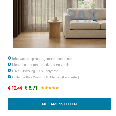
Inbetweens op maat gemaakt linnenlook
Mooie balans tussen privacy en zonlicht
Luxe uitstraling 100% polyester
Collectie Key West in 18 kleuren (Loodveter)
€ 8,71
€ 12,44