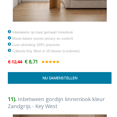
Inbetweens op maat gemaakt linnenlook
Mooie balans tussen privacy en zonlicht
Luxe uitstraling 100% polyester
Collectie Key West in 18 kleuren (Loodveter)
€ 8,71
€ 12,44
11).
Inbetween gordijn linnenlook kleur
Zandgrijs - Key West