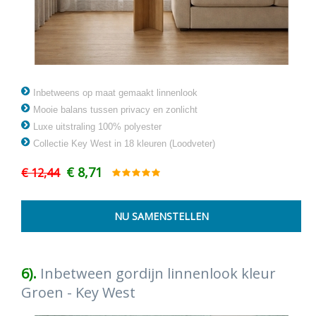
Inbetweens op maat gemaakt linnenlook
Mooie balans tussen privacy en zonlicht
Luxe uitstraling 100% polyester
Collectie Key West in 18 kleuren (Loodveter)
€ 8,71
€ 12,44
6).
Inbetween gordijn linnenlook kleur
Groen - Key West