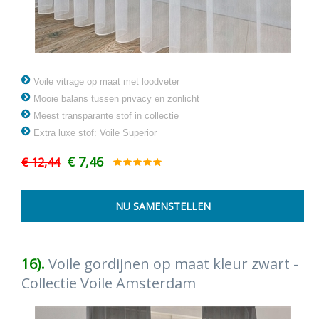
Voile vitrage op maat met loodveter
Mooie balans tussen privacy en zonlicht
Meest transparante stof in collectie
Extra luxe stof: Voile Superior
€ 7,46
€ 12,44
16).
Voile gordijnen op maat kleur zwart -
Collectie Voile Amsterdam