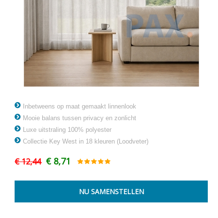
Inbetweens op maat gemaakt linnenlook
Mooie balans tussen privacy en zonlicht
Luxe uitstraling 100% polyester
Collectie Key West in 18 kleuren (Loodveter)
€ 8,71
€ 12,44