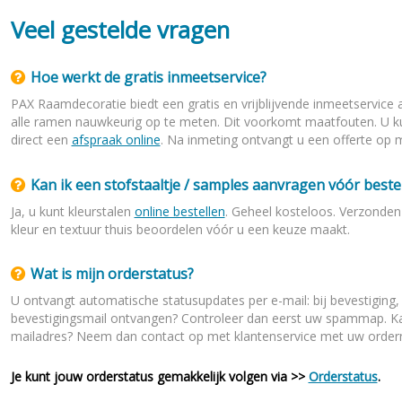
Veel gestelde vragen
Hoe werkt de gratis inmeetservice?
PAX Raamdecoratie biedt een gratis en vrijblijvende inmeetservice
n & plisses
nen
een
Elektrische rolgordijnen
Linnen gordijnen
Dim-
alle ramen nauwkeurig op te meten. Dit voorkomt maatfouten. U k
direct een
afspraak online
. Na inmeting ontvangt u een offerte op ma
Kan ik een stofstaaltje / samples aanvragen vóór bestel
Ja, u kunt kleurstalen
online bestellen
. Geheel kosteloos. Verzonden 
kleur en textuur thuis beoordelen vóór u een keuze maakt.
Wat is mijn orderstatus?
U ontvangt automatische statusupdates per e-mail: bij bevestiging, b
bevestigingsmail ontvangen? Controleer dan eerst uw spammap. Kan
mailadres? Neem dan contact op met klantenservice met uw orde
Je kunt jouw orderstatus gemakkelijk volgen via >>
Orderstatus
.