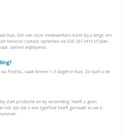
Montageservice
Bestel kleurstal
Hulp op afstand 
 aan huis. Een van onze medewerkers komt bij u langs om
out gordijnen
Gordijnrails
unt hiervoor contact opnemen via 020-2613415 of plan
Offerte aanvra
at. Geheel vrijblijvend.
Rolgordijn op maat met zijgeleiding u-profielen
Fotos van klante
ling?
Showroom
via PostNL, vaak binnen 1-3 dagen in huis. Zo kunt u de
Zakelijk
Inspiratie & blog
ij start productie en bij verzending. Heeft u geen
Bespaar energi
 het zijn dat u een typefout heeft gemaakt in uw e-
rnummer.
Algemene voor