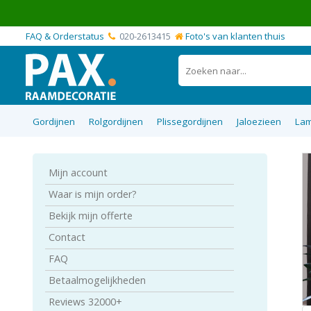
FAQ & Orderstatus
020-2613415
Foto's van klanten thuis
Gordijnen
Rolgordijnen
Plissegordijnen
Jaloezieen
Lam
Mijn account
Top 5 best verkochte raamdecoratie
Blackout verduisterende gordijnen
Plissegordijnen op maat
Vouwgordijnen op maat
Rolgordijnen op maat
Aluminium Jaloezieen
Inbetween gordijn
Transparante vou
Verduisterende ro
Top 10 best verd
Top Down Bot
Houten jaloe
producten zonder boren
raamdecora
Waar is mijn order?
Bekijk mijn offerte
Contact
FAQ
Betaalmogelijkheden
Reviews 32000+