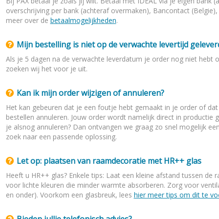
Bij PAX betaal je zoals jij wilt. Betaal met IDEAL via je eigen bank (
overschrijving per bank (achteraf overmaken), Bancontact (Belgie), Be
meer over de
betaalmogelijkheden
.
Mijn bestelling is niet op de verwachte levertijd gelever
Als je 5 dagen na de verwachte leverdatum je order nog niet hebt
zoeken wij het voor je uit.
Kan ik mijn order wijzigen of annuleren?
Het kan gebeuren dat je een foutje hebt gemaakt in je order of dat j
bestellen annuleren. Jouw order wordt namelijk direct in productie 
je alsnog annuleren? Dan ontvangen we graag zo snel mogelijk een 
zoek naar een passende oplossing.
Let op: plaatsen van raamdecoratie met HR++ glas
Heeft u HR++ glas? Enkele tips: Laat een kleine afstand tussen de 
voor lichte kleuren die minder warmte absorberen. Zorg voor venti
en onder). Voorkom een glasbreuk, lees
hier meer tips om dit te 