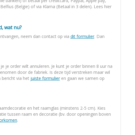
alle banken) of betaal per creditcard, Paypal, Apple pay,
lfius (Belgie) of via Klarna (Betaal in 3 delen). Lees hier
d, wat nu?
 ontvangen, neem dan contact op via
dit formulier
. Dan
e je order wilt annuleren. Je kunt je order binnen 8 uur na
genomen door de fabriek. Is deze tijd verstreken maar wil
bericht via het
juiste formulier
en gaan we samen op
raamdecoratie en het raamglas (minstens 2-5 cm). Kies
latie tussen raam en decoratie (bv. door openingen boven
voorkomen
.