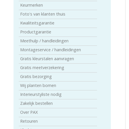
Keurmerken
Foto's van klanten thuis
Kwaliteitsgarantie
Productgarantie
Lichtkoepel plissegordijnen
Badkamer Jaloezieen / PVC
Isolerende gordijnen
Rolgordijnen smartfit
Dakraam rolgordijne
Wavegordij
XL Jaloezi
Meethulp / handleidingen
Montageservice / handleidingen
Gratis kleurstalen aanvragen
Gratis meetverzekering
Gratis bezorging
Wij planten bomen
Interieurstyliste nodig
Zakelijk bestellen
Over PAX
Retouren