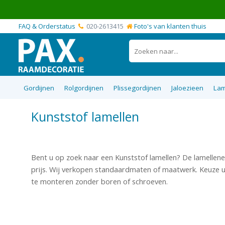
FAQ & Orderstatus
020-2613415
Foto's van klanten thuis
Gordijnen
Rolgordijnen
Plissegordijnen
Jaloezieen
Lam
Kunststof lamellen
Top 5 best verkochte raamdecoratie
Blackout verduisterende gordijnen
Plissegordijnen op maat
Vouwgordijnen op maat
Rolgordijnen op maat
Aluminium Jaloezieen
Inbetween gordijn
Transparante vou
Verduisterende ro
Top 10 best verd
Top Down Bot
Houten jaloe
producten zonder boren
raamdecora
Bent u op zoek naar een Kunststof lamellen? De lamellene
prijs. Wij verkopen standaardmaten of maatwerk. Keuze uit
te monteren zonder boren of schroeven.