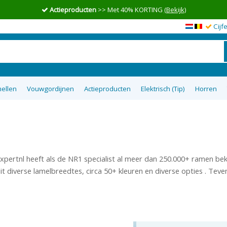
Summer Sale
= Wegens succes verlengd t/m 31-08!
(Bekijk)
Cijf
ellen
Vouwgordijnen
Actieproducten
Elektrisch (Tip)
Horren
en op maat
wgordijnen
lgordijnen
uisterende
tom Up
zieen
Top 5 goedkoopste raamdecoratie
Semi-transparante vouwgordijnen
Top down bottom up Jaloezieen
Vitrage op maat
XL Rolgordijnen
Type raam
Plakstrip zon
Top 8 beste
Verduister
Plissegord
Overgo
50m
tie
op maat
ra
xpertnl heeft als de NR1 specialist al meer dan 250.000+ ramen be
 diverse lamelbreedtes, circa 50+ kleuren en diverse opties . Teve