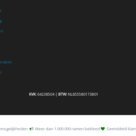
e
g
en
praken
n
KVK:
64238504 |
BTW:
NL855580173B01
almogelijkheden
Meer dan 1.000.000 ramen bekleed
Gemiddeld klante