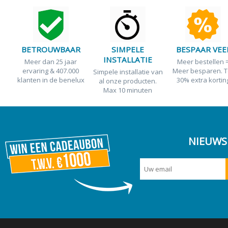
BETROUWBAAR
SIMPELE
BESPAAR VEE
INSTALLATIE
Lichtkoepel plissegordijnen
Badkamer Jaloezieen / PVC
Isolerende gordijnen
Rolgordijnen smartfit
Dakraam rolgordijne
Wavegordij
XL Jaloezi
Meer dan 25 jaar
Meer bestellen 
ervaring & 407.000
Meer besparen. T
Simpele installatie van
klanten in de benelux
30% extra kortin
al onze producten.
Max 10 minuten
NIEUWS