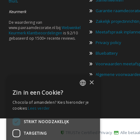
thuis
.
Garantie raamdecorati
Keurmerk
Zakelijk projectinrichtin
De waardering van
www.paxraamdecoratie.nl bij
Webwinkel
Meetafspraak inplann
Keurmerk Klantbeoordelingen
is 9.2/10
gebaseerd op 1500+ recente reviews.
Privacy policy
Bluebattery
Voorwaarden meetafs
Algemene voorwaarde
×
Zin in een Cookie?
DUTCH
Chocola of amandelen? Kies hieronder je
DUTCH
cookies
Lees verder
STRIKT NOODZAKELIJK
TRUSTe Certified Privacy
Alle beta
TARGETING