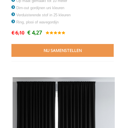
Op maat gemaakt tot 10 meter
Dim-out gordijnen uni kleuren
Verduisterende stof in 25 kleuren
Ring, plooi of wavegordijn
€ 4,27
€ 6,10