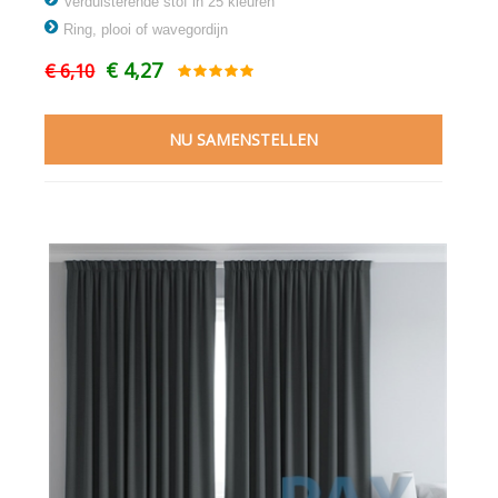
Verduisterende stof in 25 kleuren
Ring, plooi of wavegordijn
€ 4,27
€ 6,10