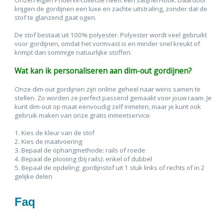
Onzen eigen Phoenix-collectie heeft een satijnen-look. Daardoor
krijgen de gordijnen een luxe en zachte uitstraling, zonder dat de
stof te glanzend gaat ogen.
De stof bestaat uit 100% polyester. Polyester wordt veel gebruikt
voor gordijnen, omdat het vormvast is en minder snel kreukt of
krimpt dan sommige natuurlijke stoffen.
Wat kan ik personaliseren aan dim-out gordijnen?
Onze dim-out gordijnen zijn online geheel naar wens samen te
stellen. Zo worden ze perfect passend gemaakt voor jouw raam. Je
kunt dim-out op maat eenvoudig zelf inmeten, maar je kunt ook
gebruik maken van onze gratis inmeetservice.
1. Kies de kleur van de stof
2. Kies de maatvoering
3. Bepaal de ophangmethode: rails of roede
4. Bepaal de plooiing (bij rails): enkel of dubbel
5. Bepaal de opdeling: gordijnstof uit 1 stuk links of rechts of in 2
gelijke delen
Faq