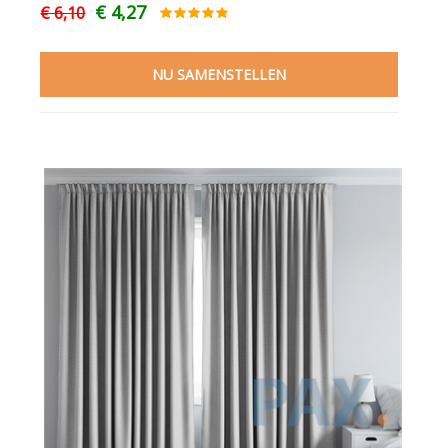
€ 4,27
€ 6,10