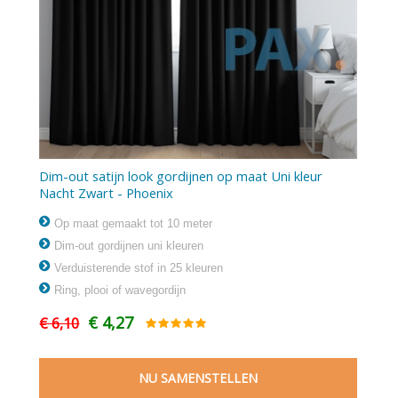
Dim-out satijn look gordijnen op maat Uni kleur
Nacht Zwart - Phoenix
Op maat gemaakt tot 10 meter
Dim-out gordijnen uni kleuren
Verduisterende stof in 25 kleuren
Ring, plooi of wavegordijn
€ 4,27
€ 6,10