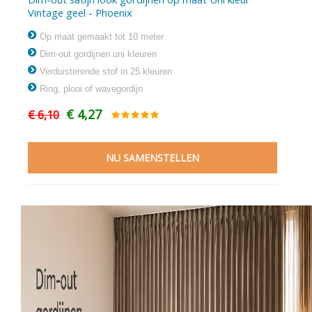
Vintage geel - Phoenix
Op maat gemaakt tot 10 meter
Dim-out gordijnen uni kleuren
Verduisterende stof in 25 kleuren
Ring, plooi of wavegordijn
€ 4,27
€ 6,10