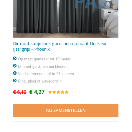
Dim-out satijn look gordijnen op maat Uni kleur
Ijzergrijs - Phoenix
Op maat gemaakt tot 10 meter
Dim-out gordijnen uni kleuren
Verduisterende stof in 25 kleuren
Ring, plooi of wavegordijn
€ 4,27
€ 6,10