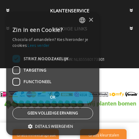
KLANTENSERVICE
×
HANDIGE LINKS
Zin in een Cookie?
DUTCH
Chocola of amandelen? Kies hieronder je
DUTCH
cookies
Lees verder
STRIKT NOODZAKELIJK
KVK:
64238504 |
BTW:
NL855580173B01
TARGETING
FUNCTIONEEL
OK
GEEN VOLLEDIGE ERVARING
Telefoon
020-2613415 -
© PAX Company B.V.
DETAILS WEERGEVEN
-
FILTERS
SORT