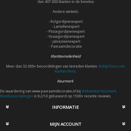
dan 407.000 klanten in de benelux
Andere winkels:
- Rolgordijnenexpert
- Lamellenexpert
- Plissegordijnenexpert
- Vouwgordijnenexpert
- Jaloezieenexpert
- Paxraamdecoratie
Klanttevredenheid
Meer dan 32.000+ beoordelingen van tevreden klanten.
Bekijk fotos van
klanten thuis
.
Keurmerk
De waardering van www.paxraamdecoratie.nl bij
Webwinkel Keurmerk
Klantbeoordelingen
is 9.2/10 gebaseerd op 1500+ recente reviews.
INFORMATIE
MIJN ACCOUNT