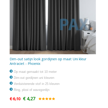
Dim-out satijn look gordijnen op maat Uni kleur
Antraciet - Phoenix
Op maat gemaakt tot 10 meter
Dim-out gordijnen uni kleuren
Verduisterende stof in 25 kleuren
Ring, plooi of wavegordijn
€ 4,27
€ 6,10