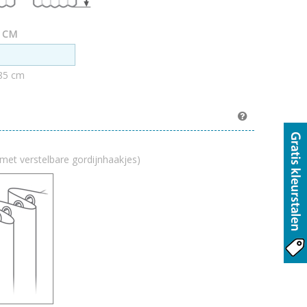
n CM
85 cm
met verstelbare gordijnhaakjes)