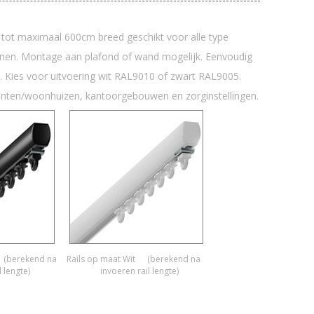
k tot maximaal 600cm breed geschikt voor alle type
ijnen. Montage aan plafond of wand mogelijk. Eenvoudig
. Kies voor uitvoering wit RAL9010 of zwart RAL9005.
enten/woonhuizen, kantoorgebouwen en zorginstellingen.
(berekend na
Rails op maat Wit
(berekend na
l lengte)
invoeren rail lengte)