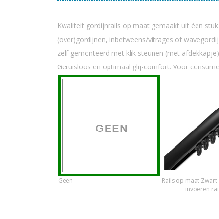
Kwaliteit gordijnrails op maat gemaakt uit één stu
(over)gordijnen, inbetweens/vitrages of wavegord
zelf gemonteerd met klik steunen (met afdekkapje)
Geruisloos en optimaal glij-comfort. Voor consum
Geen
Rails op maat Zwart
invoeren rai