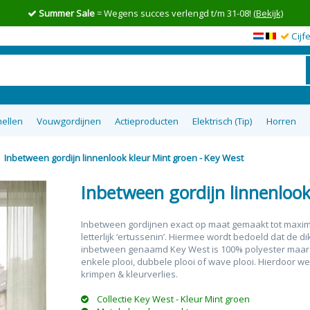
Summer Sale
= Wegens succes verlengd t/m 31-08!
(Bekijk)
Cijf
ellen
Vouwgordijnen
Actieproducten
Elektrisch (Tip)
Horren
Inbetween gordijn linnenlook kleur Mint groen - Key West
en op maat
wgordijnen
lgordijnen
uisterende
tom Up
zieen
Top 5 goedkoopste raamdecoratie
Semi-transparante vouwgordijnen
Top down bottom up Jaloezieen
Vitrage op maat
XL Rolgordijnen
Type raam
Plakstrip zon
Top 8 beste
Verduister
Plissegord
Overgo
50m
tie
op maat
ra
Inbetween gordijn linnenlook
Inbetween gordijnen exact op maat gemaakt tot maxima
letterlijk ‘ertussenin’. Hiermee wordt bedoeld dat de di
inbetween genaamd Key West is 100% polyester maar met
enkele plooi, dubbele plooi of wave plooi. Hierdoor w
krimpen & kleurverlies.
Collectie Key West - Kleur Mint groen