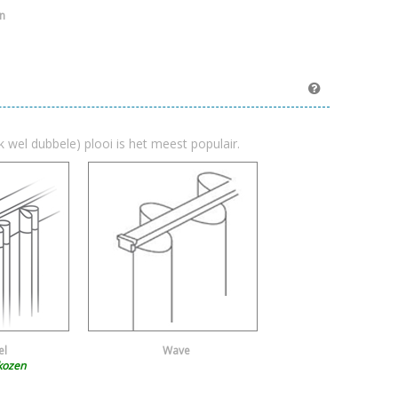
n
k wel dubbele) plooi is het meest populair.
el
Wave
kozen