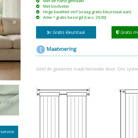
Met de hand gemaakt
Met loodveter
Hoge kwaliteit stof (vraag gratis kleurstaal aan)
Actie = gratis bezorgd (t.w.v. 29,00)
Gratis kleurstaal
Gratis m
n & plisses
nen
een
Elektrische rolgordijnen
Linnen gordijnen
Dim-
Maatvoering
Geef de gewenste maat hieronder door. Ons syste
service