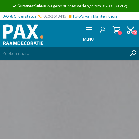
Summer Sale
= Wegens succes verlengd t/m 31-08!
(Bekijk)
FAQ & Orderstatus
020-2613415
Foto's van klanten thuis
(0)
(0)
MENU
INLOGGEN
MIJN OFFERTE
(0)