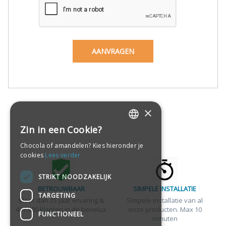
×
Zin in een Cookie?
DUTCH
Chocola of amandelen? Kies hieronder je
DUTCH
cookies
Lees verder
STRIKT NOODZAKELIJK
BETROUWBAAR
SIMPELE INSTALLATIE
TARGETING
Meer dan 25 jaar ervaring &
Simpele installatie van al
407.000 klanten in de benelux
onze producten. Max 10
FUNCTIONEEL
minuten