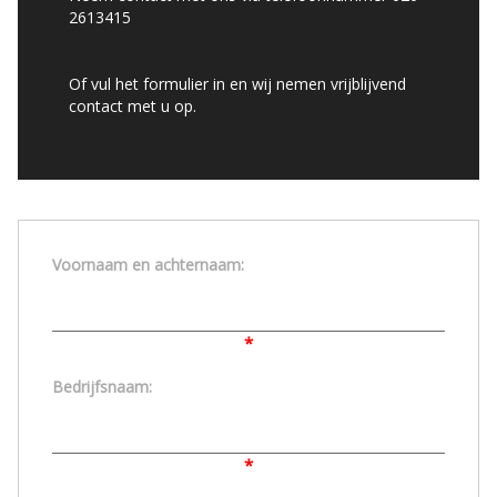
2613415
Of vul het formulier in en wij nemen vrijblijvend
contact met u op.
Voornaam en achternaam:
*
Bedrijfsnaam:
*