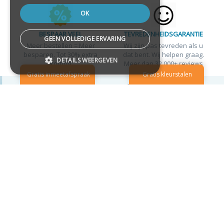
OK
BESPAAR VEEL
TEVREDENHEIDSGARANTIE
GEEN VOLLEDIGE ERVARING
Meer bestellen = Meer
Wij zijn pas tevreden als u
besparen. Tot 30% extra
dat bent. Wij helpen graag.
DETAILS WEERGEVEN
korting
Meer dan 32.000+ reviews
Strikt noodzakelijk
Targeting
Functioneel
Strikt noodzakelijke cookies maken de
kernfunctionaliteiten van de website
mogelijk, zoals gebruikersaanmelding en
accountbeheer. De website kan niet goed
worden gebruikt zonder de strikt
noodzakelijke cookies.
Naam
Aanbieder
/
Domein
Vervalda
.Nop.Antiforgery
www.paxraamdecoratie.nl
Sessie
Specialist in raamdecoratie. Meer