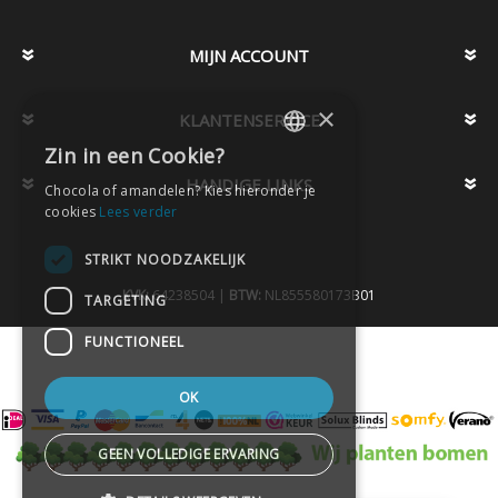
MIJN ACCOUNT
×
KLANTENSERVICE
Zin in een Cookie?
DUTCH
HANDIGE LINKS
Chocola of amandelen? Kies hieronder je
DUTCH
cookies
Lees verder
STRIKT NOODZAKELIJK
KVK:
64238504 |
BTW:
NL855580173B01
TARGETING
FUNCTIONEEL
OK
GEEN VOLLEDIGE ERVARING