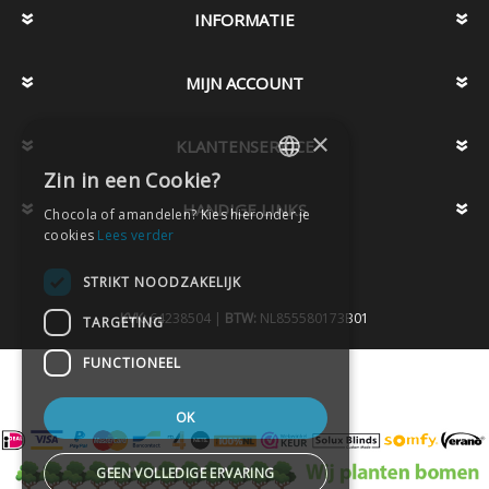
INFORMATIE
MIJN ACCOUNT
×
KLANTENSERVICE
Zin in een Cookie?
DUTCH
HANDIGE LINKS
Chocola of amandelen? Kies hieronder je
DUTCH
cookies
Lees verder
STRIKT NOODZAKELIJK
KVK:
64238504 |
BTW:
NL855580173B01
TARGETING
FUNCTIONEEL
OK
GEEN VOLLEDIGE ERVARING