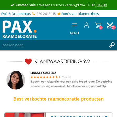
Summer Sale
= Wegens succes verlengd t/m 31-08!
(Bekijk)
FAQ & Orderstatus
020-2613415
Foto's van klanten thuis
(0)
(0)
MENU
INLOGGEN
MIJN OFFERTE
(0)
Best verkochte raamdecoratie producten