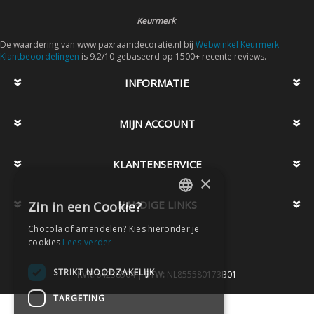
Keurmerk
De waardering van www.paxraamdecoratie.nl bij
Webwinkel Keurmerk
Klantbeoordelingen
is 9.2/10 gebaseerd op 1500+ recente reviews.
INFORMATIE
MIJN ACCOUNT
KLANTENSERVICE
×
HANDIGE LINKS
Zin in een Cookie?
DUTCH
Chocola of amandelen? Kies hieronder je
DUTCH
cookies
Lees verder
STRIKT NOODZAKELIJK
KVK:
64238504 |
BTW:
NL855580173B01
TARGETING