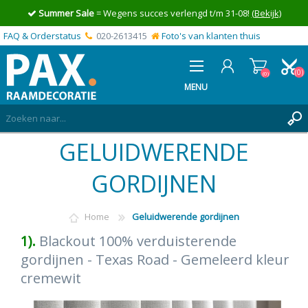
Summer Sale
= Wegens succes verlengd t/m 31-08!
(Bekijk)
FAQ & Orderstatus
020-2613415
Foto's van klanten thuis
(0)
(0)
MENU
GELUIDWERENDE
INLOGGEN
MIJN OFFERTE
GORDIJNEN
(0)
Home
Geluidwerende gordijnen
1).
Blackout 100% verduisterende
gordijnen - Texas Road - Gemeleerd kleur
cremewit