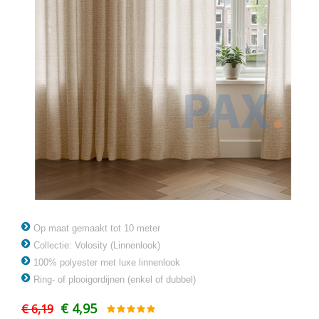
Op maat gemaakt tot 10 meter
Collectie: Volosity (Linnenlook)
100% polyester met luxe linnenlook
Ring- of plooigordijnen (enkel of dubbel)
€ 4,95
€ 6,19