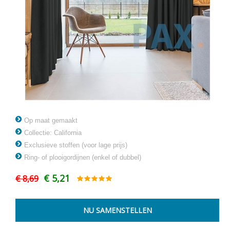
Op maat gemaakt
Collectie: California
Exclusieve stoffen (voor lage prijs)
Ring- of plooigordijnen (enkel of dubbel)
€ 5,21
€ 8,69