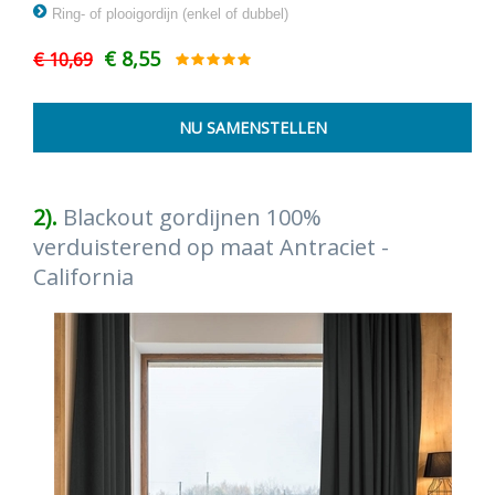
Ring- of plooigordijn (enkel of dubbel)
€ 8,55
€ 10,69
2).
Blackout gordijnen 100%
verduisterend op maat Antraciet -
California