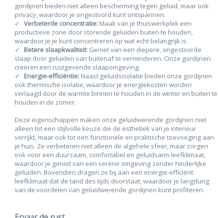
gordijnen bieden niet alleen bescherming tegen geluid, maar ook
privacy, waardoor je ongestoord kunt ontspannen.
Verbeterde concentratie:
Maak van je thuiswerkplek een
productieve zone door storende geluiden buiten te houden,
waardoor je je kunt concentreren op wat echt belangrijk is.
Betere slaapkwaliteit:
Geniet van een diepere, ongestoorde
slaap door geluiden van buitenaf te verminderen. Onze gordijnen
creëren een rustgevende slaapomgeving.
Energie-efficiëntie:
Naast geluidsisolatie bieden onze gordijnen
ook thermische isolatie, waardoor je energiekosten worden
verlaagd door de warmte binnen te houden in de winter en buiten te
houden in de zomer.
Deze eigenschappen maken onze geluidwerende gordijnen niet
alleen tot een stijlvolle keuze die de esthetiek van je interieur
verrijkt, maar ook tot een functionele en praktische toevoeging aan
je huis. Ze verbeteren niet alleen de algehele sfeer, maar zorgen
ook voor een duurzaam, comfortabel en geluidsarm leefklimaat,
waardoor je geniet van een serene omgeving zonder hinderlijke
geluiden. Bovendien dragen ze bij aan een energie-efficiënt
leefklimaat dat de tand des tijds doorstaat, waardoor je langdurig
van de voordelen van geluidwerende gordijnen kunt profiteren.
Ervaar de rust