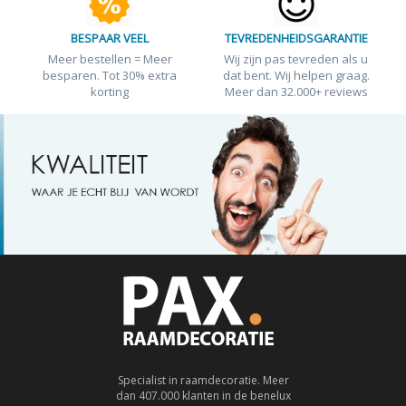
BESPAAR VEEL
TEVREDENHEIDSGARANTIE
Meer bestellen = Meer
Wij zijn pas tevreden als u
besparen. Tot 30% extra
dat bent. Wij helpen graag.
korting
Meer dan 32.000+ reviews
Specialist in raamdecoratie. Meer
dan 407.000 klanten in de benelux