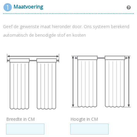
Maatvoering
Collectie Key West - Kleur Antracietgrijs
Met de hand gemaakt
Met loodveter
Hoge kwaliteit stof (vraag gratis kleurstaal aan)
Geef de gewenste maat hieronder door. Ons systeem berekend
Actie = gratis bezorgd (t.w.v. 29,00)
automatisch de benodigde stof en kosten
Breedte in CM
Hoogte in CM