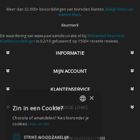
Meer dan 32.000+ beoordelingen van tevreden klanten.
Bekijk fotos van
klanten thuis
.
Keurmerk
De waardering van www.paxraamdecoratie.nl bij
Webwinkel Keurmerk
Klantbeoordelingen
is 9.2/10 gebaseerd op 1500+ recente reviews.
INFORMATIE
MIJN ACCOUNT
KLANTENSERVICE
×
HANDIGE LINKS
Zin in een Cookie?
DUTCH
Chocola of amandelen? Kies hieronder je
DUTCH
cookies
Lees verder
STRIKT NOODZAKELIJK
KVK:
64238504 |
BTW:
NL855580173B01