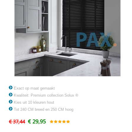
Exact op maat gemaakt
Kwaliteit: Premium collection Solux ®
Kies uit 10 kleuren hout
Tot 240 CM breed en 250 CM hoog
€ 29,95
€ 37,44