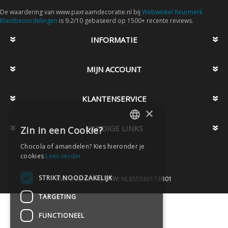
De waardering van www.paxraamdecoratie.nl bij
Webwinkel Keurmerk
Klantbeoordelingen
is 9.2/10 gebaseerd op 1500+ recente reviews.
INFORMATIE
MIJN ACCOUNT
KLANTENSERVICE
×
HANDIGE LINKS
Zin in een Cookie?
DUTCH
Chocola of amandelen? Kies hieronder je
DUTCH
cookies
Lees verder
STRIKT NOODZAKELIJK
KVK:
64238504 |
BTW:
NL855580173B01
TARGETING
FUNCTIONEEL