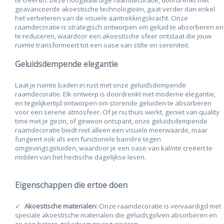
te creëren. Deze hoogwaardige raamdecoratie, doordrenkt met
geavanceerde akoestische technologieën, gaat verder dan enkel
het verbeteren van de visuele aantrekkingskracht. Onze
raamdecoratie is strategisch ontworpen om geluid te absorberen en
te reduceren, waardoor een akoestische sfeer ontstaat die jouw
ruimte transformeert tot een oase van stilte en sereniteit.
Geluidsdempende elegantie
Laat je ruimte baden in rust met onze geluidsdempende
raamdecoratie. Elk ontwerp is doordrenkt met moderne elegantie,
en tegelijkertijd ontworpen om storende geluiden te absorberen
voor een serene atmosfeer. Of je nu thuis werkt, geniet van quality
time met je gezin, of gewoon ontspant, onze geluidsdempende
raamdecoratie biedt niet alleen een visuele meerwaarde, maar
fungeert ook als een functionele barrière tegen
omgevingsgeluiden, waardoor je een oase van kalmte creëert te
midden van het hectische dagelijkse leven.
Eigenschappen die ertoe doen
Akoestische materialen:
Onze raamdecoratie is vervaardigd met
speciale akoestische materialen die geluidsgolven absorberen en