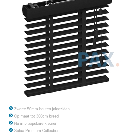
Zwarte 50mm houten jaloeziëen
Op maat tot 360cm breed
Nu in 5 populaire kleuren
Solux Premium Collection