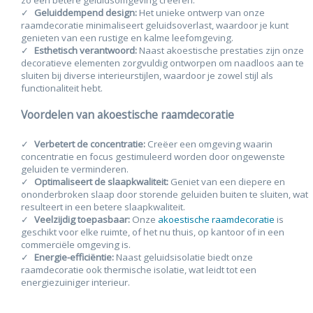
zo een betere geluidsomgeving creëren.
Geluiddempend design:
Het unieke ontwerp van onze
raamdecoratie minimaliseert geluidsoverlast, waardoor je kunt
genieten van een rustige en kalme leefomgeving.
Esthetisch verantwoord:
Naast akoestische prestaties zijn onze
decoratieve elementen zorgvuldig ontworpen om naadloos aan te
sluiten bij diverse interieurstijlen, waardoor je zowel stijl als
functionaliteit hebt.
Voordelen van akoestische raamdecoratie
Verbetert de concentratie:
Creëer een omgeving waarin
concentratie en focus gestimuleerd worden door ongewenste
geluiden te verminderen.
Optimaliseert de slaapkwaliteit:
Geniet van een diepere en
ononderbroken slaap door storende geluiden buiten te sluiten, wat
resulteert in een betere slaapkwaliteit.
Veelzijdig toepasbaar:
Onze
akoestische raamdecoratie
is
geschikt voor elke ruimte, of het nu thuis, op kantoor of in een
commerciële omgeving is.
Energie-efficiëntie:
Naast geluidsisolatie biedt onze
raamdecoratie ook thermische isolatie, wat leidt tot een
energiezuiniger interieur.