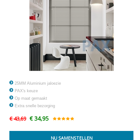
25MM Aluminium jaloezie
PAX's keuze
Op maat gemaakt
Extra snelle bezorging
€ 34,95
€ 43,69