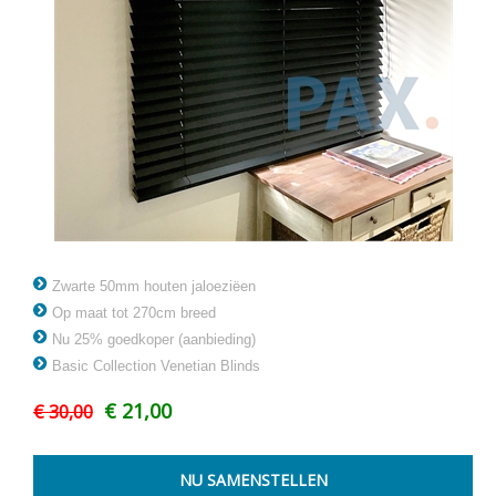
Zwarte 50mm houten jaloeziëen
Op maat tot 270cm breed
Nu 25% goedkoper (aanbieding)
Basic Collection Venetian Blinds
€ 21,00
€ 30,00