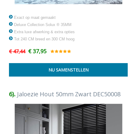
Exact op maat gemaakt
Deluxe Collection Solux ® 35MM
Extra luxe afwerking & extra opties
Tot 240 CM breed en 300 CM hoog
€ 37,95
€ 47,44
6).
Jaloezie Hout 50mm Zwart DEC50008