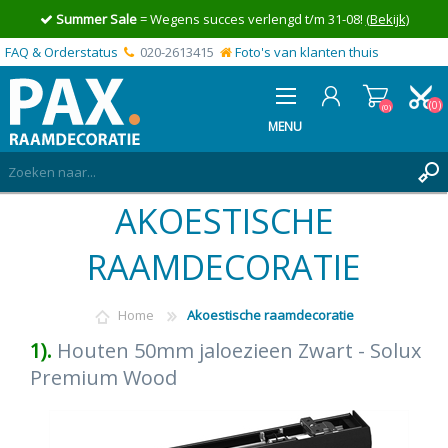
Summer Sale
= Wegens succes verlengd t/m 31-08!
(Bekijk)
FAQ & Orderstatus
020-2613415
Foto's van klanten thuis
(0)
(0)
MENU
AKOESTISCHE
INLOGGEN
MIJN OFFERTE
RAAMDECORATIE
(0)
Home
Akoestische raamdecoratie
1).
Houten 50mm jaloezieen Zwart - Solux
Premium Wood