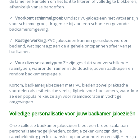
de lamellen kantelen om het licht te filteren of volledig te blokkeren,
afhankelijk van je behoeften.
Voorkomt schimmelgroei:
Omdat PVC-jaloezieën niet vatbaar zijn
voor schimmelgroei, dragen ze bij aan een schone en gezonde
badkameromgeving.
Rustige werking:
PVC-jaloezieën kunnen geruisloos worden
bediend, wat bijdraagt aan de algehele ontspannen sfeer van je
badkamer.
Voor diverse raamtypen:
Ze zijn geschikt voor verschillende
raamtypen, waaronder ramen in de douche, boven badkuipen en
rondom badkamerspiegels.
Kortom, badkamerjaloezieën met PVC bieden zowel praktische
voordelen als esthetische veelzijdigheid voor badkamers, waardoor
ze een populaire keuze zijn voor raamdecoratie in vochtige
omgevingen.
Volledige personalisatie voor jouw badkamer jaloezieën
Onze collectie
badkamer jaloezieën
biedt een breed scala aan
personalisatiemogelijkheden, zodat je zeker kunt zijn dat je
raambekleding perfect aansluit op jouw behoeften en stijl. Hier zijn