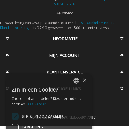
klanten thuis
.
Keurmerk
De waardering van www.paxraamdecoratie.nl bij
Webwinkel Keurmerk
Klantbeoordelingen
is 9.2/10 gebaseerd op 1500+ recente reviews.
INFORMATIE
MIJN ACCOUNT
KLANTENSERVICE
×
HANDIGE LINKS
Zin in een Cookie?
DUTCH
Chocola of amandelen? Kies hieronder je
DUTCH
cookies
Lees verder
STRIKT NOODZAKELIJK
KVK:
64238504 |
BTW:
NL855580173B01
TARGETING