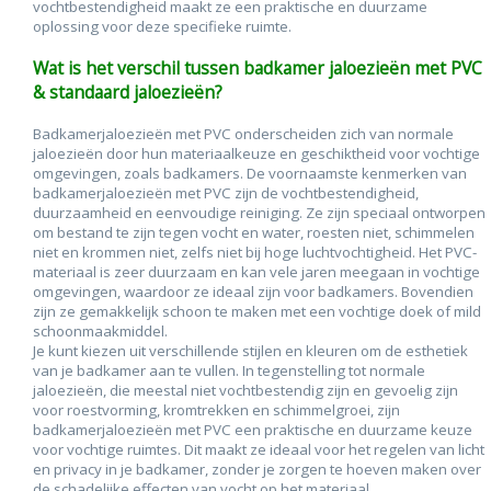
vochtbestendigheid maakt ze een praktische en duurzame
oplossing voor deze specifieke ruimte.
Wat is het verschil tussen badkamer jaloezieën met PVC
& standaard jaloezieën?
Badkamerjaloezieën met PVC onderscheiden zich van normale
jaloezieën door hun materiaalkeuze en geschiktheid voor vochtige
omgevingen, zoals badkamers. De voornaamste kenmerken van
badkamerjaloezieën met PVC zijn de vochtbestendigheid,
duurzaamheid en eenvoudige reiniging. Ze zijn speciaal ontworpen
om bestand te zijn tegen vocht en water, roesten niet, schimmelen
niet en krommen niet, zelfs niet bij hoge luchtvochtigheid. Het PVC-
materiaal is zeer duurzaam en kan vele jaren meegaan in vochtige
omgevingen, waardoor ze ideaal zijn voor badkamers. Bovendien
zijn ze gemakkelijk schoon te maken met een vochtige doek of mild
schoonmaakmiddel.
Je kunt kiezen uit verschillende stijlen en kleuren om de esthetiek
van je badkamer aan te vullen. In tegenstelling tot normale
jaloezieën, die meestal niet vochtbestendig zijn en gevoelig zijn
voor roestvorming, kromtrekken en schimmelgroei, zijn
badkamerjaloezieën met PVC een praktische en duurzame keuze
voor vochtige ruimtes. Dit maakt ze ideaal voor het regelen van licht
en privacy in je badkamer, zonder je zorgen te hoeven maken over
de schadelijke effecten van vocht op het materiaal.