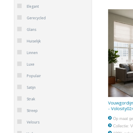
Elegant
Gerecycled
Glans
Huiselijk
Linnen
Luxe
Populair
Satijn
Strak
Vouwgordijn 
- Volosity02
Streep
Op maat ge
Velours
Collectie: V