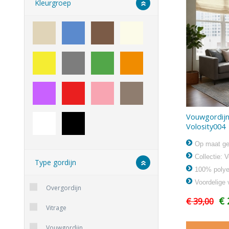
Kleurgroep
Vouwgordijn
Volosity004
Op maat ge
Collectie: V
Type gordijn
100% polyes
Voordelige 
Overgordijn
€ 
€ 39,00
Vitrage
Vouwgordijn