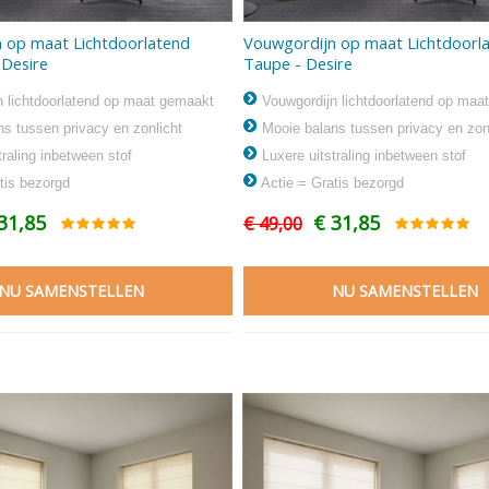
 op maat Lichtdoorlatend
Vouwgordijn op maat Lichtdoorl
- Desire
Taupe - Desire
 lichtdoorlatend op maat gemaakt
Vouwgordijn lichtdoorlatend op maa
s tussen privacy en zonlicht
Mooie balans tussen privacy en zon
raling inbetween stof
Luxere uitstraling inbetween stof
tis bezorgd
Actie = Gratis bezorgd
31,85
€ 31,85
€ 49,00