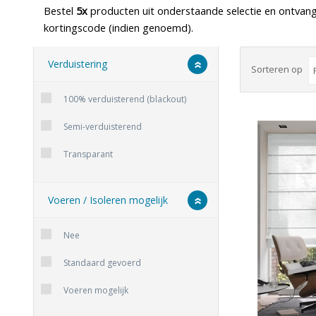
Bestel
5x
producten uit onderstaande selectie en ontvang 
kortingscode (indien genoemd).
Verduistering
Sorteren op
Lichtkoepel plissegordijnen
Badkamer Jaloezieen / PVC
Isolerende gordijnen
Rolgordijnen smartfit
Dakraam rolgordijne
Wavegordij
XL Jaloezi
100% verduisterend (blackout)
Semi-verduisterend
Transparant
Voeren / Isoleren mogelijk
Nee
Standaard gevoerd
Voeren mogelijk