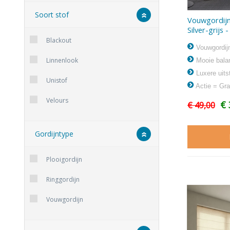
Soort stof
Vouwgordijn
Silver-grijs 
Blackout
Vouwgordijn
Linnenlook
Mooie balan
Luxere uitst
Unistof
Actie = Gra
Velours
€ 
€ 49,00
Gordijntype
Plooigordijn
Ringgordijn
Vouwgordijn