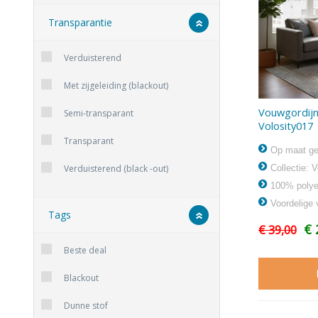
Transparantie
Verduisterend
Met zijgeleiding (blackout)
Vouwgordijn
Semi-transparant
Volosity017
Transparant
Op maat ge
Collectie: V
Verduisterend (black -out)
100% polyes
Voordelige 
Tags
€ 
€ 39,00
Beste deal
Blackout
Dunne stof