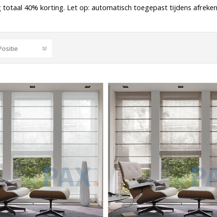
totaal 40% korting. Let op: automatisch toegepast tijdens afreken
n & plisses
nen
een
Elektrische rolgordijnen
Linnen gordijnen
Dim-