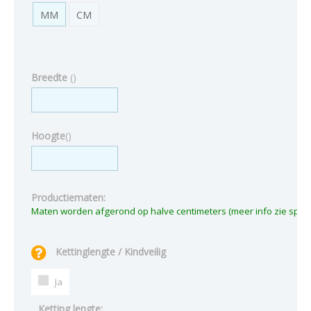
MM
CM
Breedte
(
)
Hoogte
(
)
Productiematen:
Kettinglengte / Kindveilig
Ja
Ketting lengte: