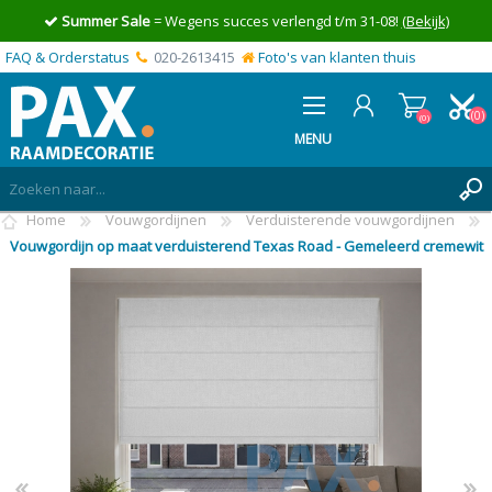
Summer Sale
= Wegens succes verlengd t/m 31-08!
(Bekijk)
FAQ & Orderstatus
020-2613415
Foto's van klanten thuis
(0)
(0)
MENU
Home
Vouwgordijnen
Verduisterende vouwgordijnen
INLOGGEN
Vouwgordijn op maat verduisterend Texas Road - Gemeleerd cremewit
MIJN OFFERTE
(0)