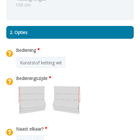
150 cm
2. Opties
*
Bediening
Kunststof ketting wit
*
Bedieningszijde
*
Naast elkaar?