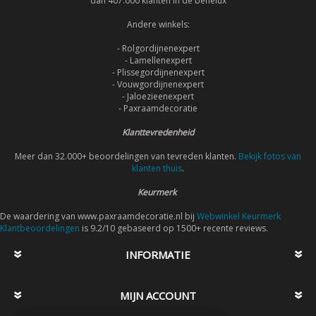
dan 407.000 klanten in de benelux
Andere winkels:
- Rolgordijnenexpert
- Lamellenexpert
- Plissegordijnenexpert
- Vouwgordijnenexpert
- Jaloezieenexpert
- Paxraamdecoratie
Klanttevredenheid
Meer dan 32.000+ beoordelingen van tevreden klanten.
Bekijk fotos van
klanten thuis
.
Keurmerk
De waardering van www.paxraamdecoratie.nl bij
Webwinkel Keurmerk
Klantbeoordelingen
is 9.2/10 gebaseerd op 1500+ recente reviews.
INFORMATIE
MIJN ACCOUNT