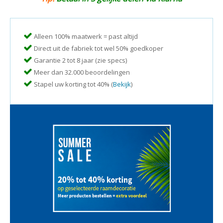
Alleen 100% maatwerk = past altijd
Direct uit de fabriek tot wel 50% goedkoper
Garantie 2 tot 8 jaar (zie specs)
Meer dan 32.000 beoordelingen
Stapel uw korting tot 40% (
Bekijk
)