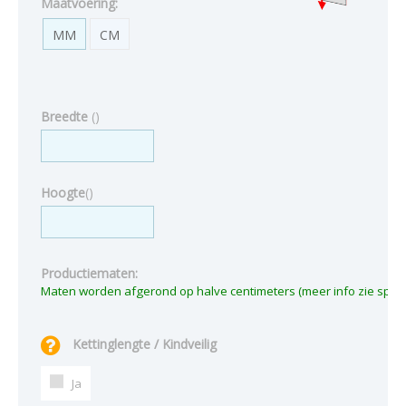
Maatvoering:
MM
CM
Breedte
(
)
Hoogte
(
)
Productiematen:
Kettinglengte / Kindveilig
Ja