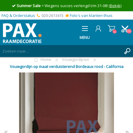
Summer Sale
= Wegens succes verlengd t/m 31-08!
(Bekijk)
FAQ & Orderstatus
020-2613415
Foto's van klanten thuis
(0)
(0)
MENU
Home
Vouwgordijnen
INLOGGEN
Vouwgordijn op maat verduisterend Bordeaux rood - California
MIJN OFFERTE
(0)