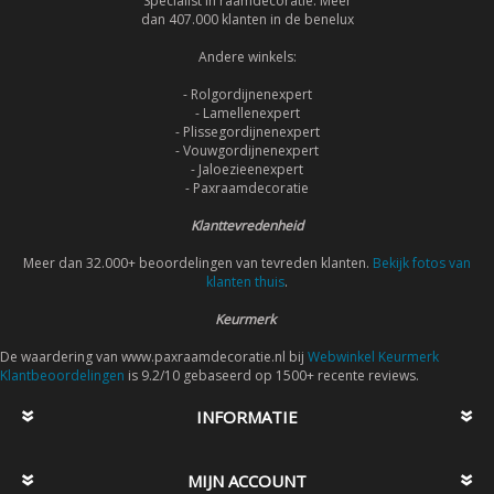
Specialist in raamdecoratie. Meer
dan 407.000 klanten in de benelux
Andere winkels:
- Rolgordijnenexpert
- Lamellenexpert
- Plissegordijnenexpert
- Vouwgordijnenexpert
- Jaloezieenexpert
- Paxraamdecoratie
Klanttevredenheid
Meer dan 32.000+ beoordelingen van tevreden klanten.
Bekijk fotos van
klanten thuis
.
Keurmerk
De waardering van www.paxraamdecoratie.nl bij
Webwinkel Keurmerk
Klantbeoordelingen
is 9.2/10 gebaseerd op 1500+ recente reviews.
INFORMATIE
MIJN ACCOUNT