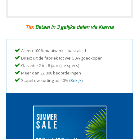
Tip:
Betaal in 3 gelijke delen via Klarna
Alleen 100% maatwerk = past altijd
Direct uit de fabriek tot wel 50% goedkoper
Garantie 2 tot 8 jaar (zie specs)
Meer dan 32.000 beoordelingen
Stapel uw korting tot 40% (
Bekijk
)