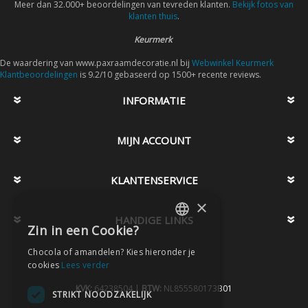
Meer dan 32.000+ beoordelingen van tevreden klanten.
Bekijk fotos van
klanten thuis
.
Keurmerk
De waardering van www.paxraamdecoratie.nl bij
Webwinkel Keurmerk
Klantbeoordelingen
is 9.2/10 gebaseerd op 1500+ recente reviews.
INFORMATIE
MIJN ACCOUNT
KLANTENSERVICE
×
HANDIGE LINKS
Zin in een Cookie?
DUTCH
Chocola of amandelen? Kies hieronder je
DUTCH
cookies
Lees verder
KVK:
64238504 |
BTW:
NL855580173B01
STRIKT NOODZAKELIJK