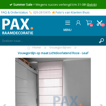
Summer Sale
= Wegens succes verlengd t/m 31-08!
(Bekijk)
FAQ & Orderstatus
020-2613415
Foto's van klanten thuis
(0)
(0)
MENU
Home
Vouwgordijnen
INLOGGEN
Vouwgordijn op maat Lichtdoorlatend Roze - Leaf
MIJN OFFERTE
(0)