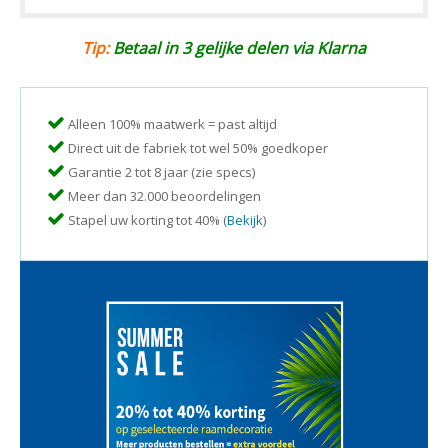
Tip:
Betaal in 3 gelijke delen via Klarna
Alleen 100% maatwerk = past altijd
Direct uit de fabriek tot wel 50% goedkoper
Garantie 2 tot 8 jaar (zie specs)
Meer dan 32.000 beoordelingen
Stapel uw korting tot 40% (
Bekijk
)