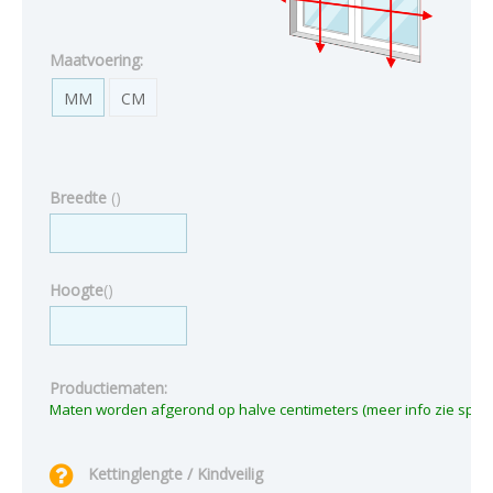
Maatvoering:
MM
CM
Breedte
(
)
Hoogte
(
)
Productiematen:
Kettinglengte / Kindveilig