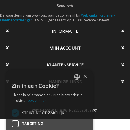
Keurmerk
De waardering van www.paxraamdecoratie.nl bij
Webwinkel Keurmerk
Klantbeoordelingen
is 9.2/10 gebaseerd op 1500+ recente reviews.
INFORMATIE
MIJN ACCOUNT
KLANTENSERVICE
×
HANDIGE LINKS
Zin in een Cookie?
DUTCH
Chocola of amandelen? Kies hieronder je
DUTCH
cookies
Lees verder
KVK:
64238504 |
BTW:
NL855580173B01
STRIKT NOODZAKELIJK
TARGETING