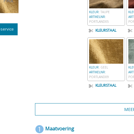
KLEUR:
TAUPE
KL
ARTIKELNR:
ART
PORTLAND05
PO
service
KLEURSTAAL
KLEUR:
GEEL
KL
ARTIKELNR:
ART
PORTLAND09
PO
KLEURSTAAL
Maatvoering