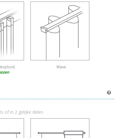
derplooi)
Wave
kozen
ts of in 2 gelijke delen