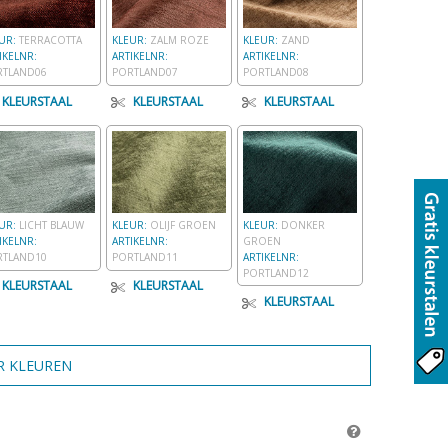
EUR:
TERRACOTTA
KLEUR:
ZALM ROZE
KLEUR:
ZAND
IKELNR:
ARTIKELNR:
ARTIKELNR:
RTLAND06
PORTLAND07
PORTLAND08
KLEURSTAAL
KLEURSTAAL
KLEURSTAAL
EUR:
LICHT BLAUW
KLEUR:
OLIJF GROEN
KLEUR:
DONKER
IKELNR:
ARTIKELNR:
GROEN
RTLAND10
PORTLAND11
ARTIKELNR:
PORTLAND12
KLEURSTAAL
KLEURSTAAL
KLEURSTAAL