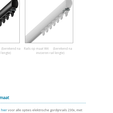
(berekend na
Rails op maat Wit
(berekend na
l lengte)
invoeren rail lengte)
 maat
k hier
voor alle opties elektrische gordijnrails 230v, met