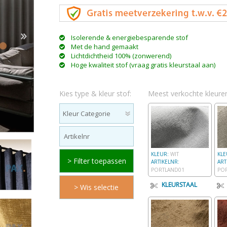
Isolerende & energiebesparende stof
Met de hand gemaakt
Lichtdichtheid 100% (zonwerend)
n & plisses
nen
een
Elektrische rolgordijnen
Linnen gordijnen
Dim-
Hoge kwaliteit stof (vraag gratis kleurstaal aan)
Kies type & kleur stof:
Meest verkochte kleure
KLEUR:
WIT
KL
ARTIKELNR:
ART
PORTLAND01
PO
KLEURSTAAL