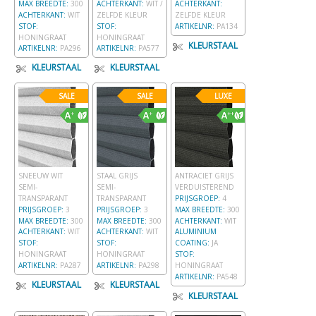
MAX BREEDTE:
300
ACHTERKANT:
WIT /
ACHTERKANT:
ACHTERKANT:
WIT
ZELFDE KLEUR
ZELFDE KLEUR
STOF:
STOF:
ARTIKELNR:
PA134
HONINGRAAT
HONINGRAAT
KLEURSTAAL
ARTIKELNR:
PA296
ARTIKELNR:
PA577
KLEURSTAAL
KLEURSTAAL
SALE
SALE
LUXE
SNEEUW WIT
STAAL GRIJS
ANTRACIET GRIJS
SEMI-
SEMI-
VERDUISTEREND
TRANSPARANT
TRANSPARANT
PRIJSGROEP:
4
PRIJSGROEP:
3
PRIJSGROEP:
3
MAX BREEDTE:
300
MAX BREEDTE:
300
MAX BREEDTE:
300
ACHTERKANT:
WIT
ACHTERKANT:
WIT
ACHTERKANT:
WIT
ALUMINIUM
STOF:
STOF:
COATING:
JA
HONINGRAAT
HONINGRAAT
STOF:
ARTIKELNR:
PA287
ARTIKELNR:
PA298
HONINGRAAT
ARTIKELNR:
PA548
KLEURSTAAL
KLEURSTAAL
KLEURSTAAL