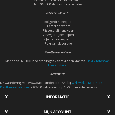
dan 407.000 klanten in de benelux
Andere winkels:
- Rolgordijnenexpert
- Lamellenexpert
- Plissegordijnenexpert
- Vouwgordijnenexpert
- Jaloezieenexpert
- Paxraamdecoratie
Klanttevredenheid
Meer dan 32.000+ beoordelingen van tevreden klanten.
Bekijk fotos van
klanten thuis
.
Keurmerk
De waardering van www.paxraamdecoratie.nl bij
Webwinkel Keurmerk
Klantbeoordelingen
is 9.2/10 gebaseerd op 1500+ recente reviews.
INFORMATIE
MIJN ACCOUNT