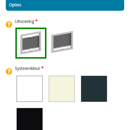
Opties
*
Uitvoering
*
Systeemkleur