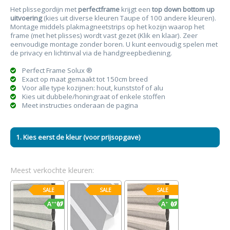
Het plissegordijn met
perfectframe
krijgt een
top down bottom up
uitvoering
(kies uit diverse kleuren Taupe of 100 andere kleuren).
Montage middels plakmagneetstrips op het kozijn waarop het
frame (met het plisses) wordt vast gezet (Klik en klaar). Zeer
eenvoudige montage zonder boren. U kunt eenvoudig spelen met
de privacy en lichtinval via de handgreepbediening.
Perfect Frame Solux ®
Exact op maat gemaakt tot 150cm breed
Voor alle type kozijnen: hout, kunststof of alu
Kies uit dubbele/honingraat of enkele stoffen
Meet instructies onderaan de pagina
1. Kies eerst de kleur (voor prijsopgave)
Meest verkochte kleuren:
SALE
SALE
SALE