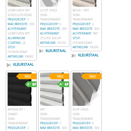
GEBROKEN WIT
LICHT GRIJS
BEIGE / WIT
VERDUISTEREND
SEMI-
SEMI-
PRIJSGROEP:
3
TRANSPARANT
TRANSPARANT
MAX BREEDTE:
300
PRIJSGROEP:
0
PRIJSGROEP:
2
ACHTERKANT:
MAX BREEDTE:
200
MAX BREEDTE:
300
GEBROKEN WIT
ACHTERKANT:
ACHTERKANT:
WIT
ALUMINIUM
ZELFDE KLEUR
STOF:
COATING:
JA
ARTIKELNR:
PA133
HONINGRAAT
STOF:
ARTIKELNR:
PA290
KLEURSTAAL
HONINGRAAT
KLEURSTAAL
ARTIKELNR:
PA582
KLEURSTAAL
SALE
SALE
SALE
ANTRACIET /
WIT
DUIF GRIJS
ZWART
SEMI-
SEMI-
SEMI-
TRANSPARANT
TRANSPARANT
TRANSPARANT
PRIJSGROEP:
2
PRIJSGROEP:
0
PRIJSGROEP:
2
MAX BREEDTE:
300
MAX BREEDTE:
200