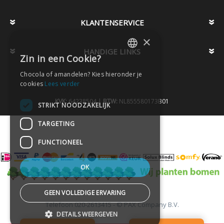
KLANTENSERVICE
×
HANDIGE LINKS
Zin in een Cookie?
DUTCH
Chocola of amandelen? Kies hieronder je
DUTCH
cookies
Lees verder
KVK:
64238504 |
BTW:
NL855580173B01
STRIKT NOODZAKELIJK
TARGETING
FUNCTIONEEL
OK
GEEN VOLLEDIGE ERVARING
Telefoon
020-2613415 -
© PAX Company B.V.
-
DETAILS WEERGEVEN