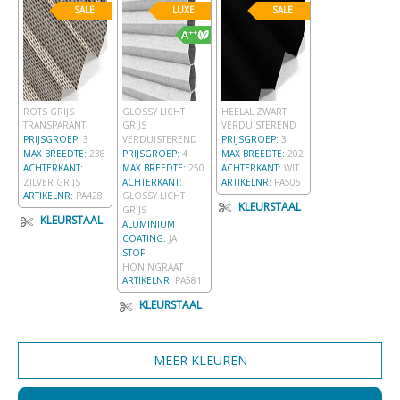
SALE
LUXE
SALE
ROTS GRIJS
GLOSSY LICHT
HEELAL ZWART
TRANSPARANT
GRIJS
VERDUISTEREND
PRIJSGROEP:
3
VERDUISTEREND
PRIJSGROEP:
3
MAX BREEDTE:
238
PRIJSGROEP:
4
MAX BREEDTE:
202
ACHTERKANT:
MAX BREEDTE:
250
ACHTERKANT:
WIT
ZILVER GRIJS
ACHTERKANT:
ARTIKELNR:
PA505
ARTIKELNR:
PA428
GLOSSY LICHT
KLEURSTAAL
GRIJS
KLEURSTAAL
ALUMINIUM
COATING:
JA
STOF:
HONINGRAAT
ARTIKELNR:
PA581
KLEURSTAAL