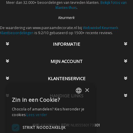
Meer dan 32.000+ beoordelingen van tevreden klanten.
Bekijk fotos van
klanten thuis
.
Keurmerk
De waardering van www.paxraamdecoratie.nl bij
Webwinkel Keurmerk
Klantbeoordelingen
is 9.2/10 gebaseerd op 1500+ recente reviews.
INFORMATIE
MIJN ACCOUNT
KLANTENSERVICE
×
HANDIGE LINKS
Zin in een Cookie?
DUTCH
Chocola of amandelen? Kies hieronder je
DUTCH
cookies
Lees verder
KVK:
64238504 |
BTW:
NL855580173B01
STRIKT NOODZAKELIJK