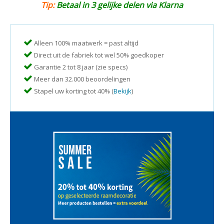
Tip:
Betaal in 3 gelijke delen via Klarna
Alleen 100% maatwerk = past altijd
Direct uit de fabriek tot wel 50% goedkoper
Garantie 2 tot 8 jaar (zie specs)
Meer dan 32.000 beoordelingen
Stapel uw korting tot 40% (
Bekijk
)