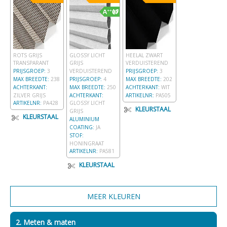
ROTS GRIJS
GLOSSY LICHT
HEELAL ZWART
TRANSPARANT
GRIJS
VERDUISTEREND
PRIJSGROEP:
3
VERDUISTEREND
PRIJSGROEP:
3
MAX BREEDTE:
238
PRIJSGROEP:
4
MAX BREEDTE:
202
ACHTERKANT:
MAX BREEDTE:
250
ACHTERKANT:
WIT
ZILVER GRIJS
ACHTERKANT:
ARTIKELNR:
PA505
ARTIKELNR:
PA428
GLOSSY LICHT
KLEURSTAAL
GRIJS
KLEURSTAAL
ALUMINIUM
COATING:
JA
STOF:
HONINGRAAT
ARTIKELNR:
PA581
KLEURSTAAL
2. Meten & maten