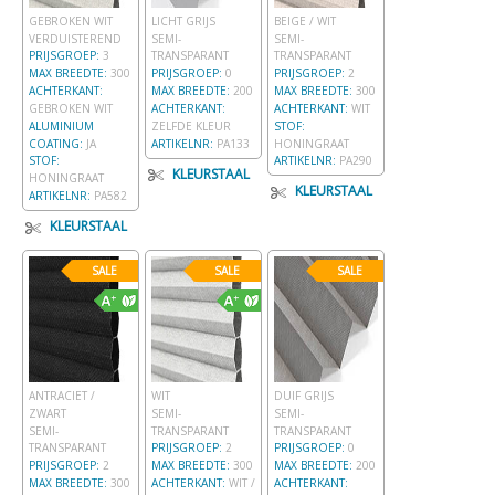
GEBROKEN WIT
LICHT GRIJS
BEIGE / WIT
VERDUISTEREND
SEMI-
SEMI-
PRIJSGROEP:
3
TRANSPARANT
TRANSPARANT
MAX BREEDTE:
300
PRIJSGROEP:
0
PRIJSGROEP:
2
ACHTERKANT:
MAX BREEDTE:
200
MAX BREEDTE:
300
GEBROKEN WIT
ACHTERKANT:
ACHTERKANT:
WIT
ALUMINIUM
ZELFDE KLEUR
STOF:
COATING:
JA
ARTIKELNR:
PA133
HONINGRAAT
STOF:
ARTIKELNR:
PA290
KLEURSTAAL
HONINGRAAT
KLEURSTAAL
ARTIKELNR:
PA582
KLEURSTAAL
SALE
SALE
SALE
ANTRACIET /
WIT
DUIF GRIJS
ZWART
SEMI-
SEMI-
SEMI-
TRANSPARANT
TRANSPARANT
TRANSPARANT
PRIJSGROEP:
2
PRIJSGROEP:
0
PRIJSGROEP:
2
MAX BREEDTE:
300
MAX BREEDTE:
200
MAX BREEDTE:
300
ACHTERKANT:
WIT /
ACHTERKANT: