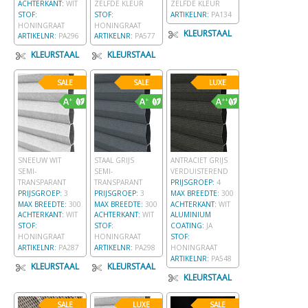
ACHTERKANT:
WIT
ZELFDE KLEUR
ZELFDE KLEUR
STOF:
STOF:
ARTIKELNR:
PA134
HONINGRAAT
HONINGRAAT
KLEURSTAAL
ARTIKELNR:
PA296
ARTIKELNR:
PA577
KLEURSTAAL
KLEURSTAAL
SALE
SALE
LUXE
SNEEUW WIT
STAAL GRIJS
ANTRACIET GRIJS
SEMI-
SEMI-
VERDUISTEREND
TRANSPARANT
TRANSPARANT
PRIJSGROEP:
4
PRIJSGROEP:
3
PRIJSGROEP:
3
MAX BREEDTE:
300
MAX BREEDTE:
300
MAX BREEDTE:
300
ACHTERKANT:
WIT
ACHTERKANT:
WIT
ACHTERKANT:
WIT
ALUMINIUM
STOF:
STOF:
COATING:
JA
HONINGRAAT
HONINGRAAT
STOF:
ARTIKELNR:
PA287
ARTIKELNR:
PA298
HONINGRAAT
ARTIKELNR:
PA548
KLEURSTAAL
KLEURSTAAL
KLEURSTAAL
SALE
LUXE
SALE