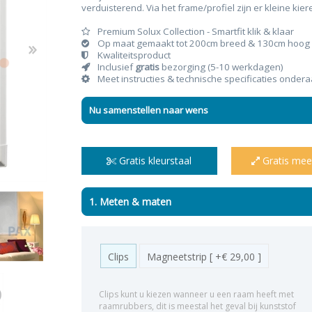
verduisterend. Via het frame/profiel zijn er kleine ki
Premium Solux Collection - Smartfit klik & klaar
Op maat gemaakt tot 200cm breed & 130cm hoog
Kwaliteitsproduct
Inclusief
gratis
bezorging (5-10 werkdagen)
Meet instructies & technische specificaties onder
n & plisses
nen
een
Elektrische rolgordijnen
Linnen gordijnen
Dim-
Nu samenstellen naar wens
Gratis kleurstaal
Gratis mee
1. Meten & maten
Clips
Magneetstrip [ +€ 29,00 ]
Clips kunt u kiezen wanneer u een raam heeft met
raamrubbers, dit is meestal het geval bij kunststof