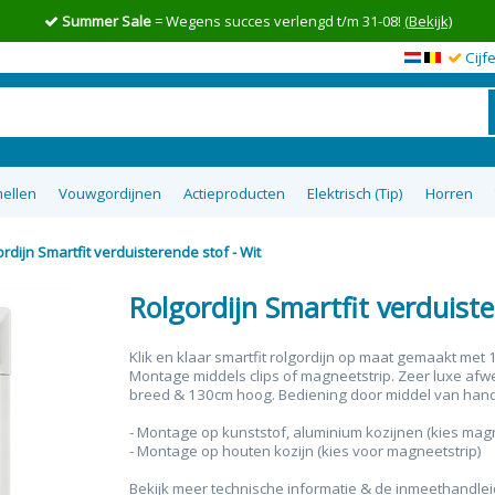
Summer Sale
= Wegens succes verlengd t/m 31-08!
(Bekijk)
Cijf
ellen
Vouwgordijnen
Actieproducten
Elektrisch (Tip)
Horren
rdijn Smartfit verduisterende stof - Wit
en op maat
wgordijnen
lgordijnen
uisterende
tom Up
zieen
Top 5 goedkoopste raamdecoratie
Semi-transparante vouwgordijnen
Top down bottom up Jaloezieen
Vitrage op maat
XL Rolgordijnen
Type raam
Plakstrip zon
Top 8 beste
Verduister
Plissegord
Overgo
50m
tie
op maat
ra
Rolgordijn Smartfit verduiste
Klik en klaar smartfit rolgordijn op maat gemaakt met
Montage middels clips of magneetstrip. Zeer luxe afw
breed & 130cm hoog. Bediening d
oor middel van han
- Montage op kunststof, aluminium kozijnen (kies magne
- Montage op houten kozijn (kies voor magneetstrip)
Bekijk meer technische informatie & de inmeethandlei