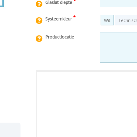
*
Glaslat diepte
*
Systeemkleur
Wit
Technisch
Productlocatie