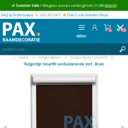
Summer Sale
= Wegens succes verlengd t/m 31-08!
(Bekijk)
FAQ & Orderstatus
020-2613415
Foto's van klanten thuis
(0)
(0)
MENU
Home
Rolgordijnen
Rolgordijnen smartfit
INLOGGEN
Rolgordijn Smartfit verduisterende stof - Bruin
MIJN OFFERTE
(0)