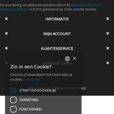
De waardering van www.paxraamdecoratie.nl bij
Webwinkel Keurmerk
Klantbeoordelingen
is 9.2/10 gebaseerd op 1500+ recente reviews.
INFORMATIE
MIJN ACCOUNT
KLANTENSERVICE
×
HANDIGE LINKS
Zin in een Cookie?
DUTCH
Chocola of amandelen? Kies hieronder je
DUTCH
cookies
Lees verder
KVK:
64238504 |
BTW:
NL855580173B01
STRIKT NOODZAKELIJK
TARGETING
FUNCTIONEEL