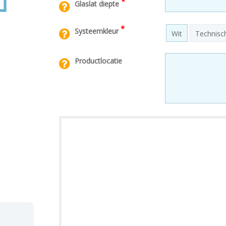
*
Glaslat diepte
*
Systeemkleur
Wit
Technisch
Productlocatie