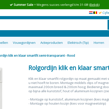
Summer Sale
= Wegens succes verlengd t/m 31-08!
(Bekijk)
Cijf
ellen
Vouwgordijnen
Actieproducten
Elektrisch (Tip)
Horren
rdijn klik en klaar smartfit semi-transparant - Rood
en op maat
wgordijnen
lgordijnen
uisterende
tom Up
zieen
Top 5 goedkoopste raamdecoratie
Semi-transparante vouwgordijnen
Top down bottom up Jaloezieen
Vitrage op maat
XL Rolgordijnen
Type raam
Plakstrip zon
Top 8 beste
Verduister
Plissegord
Overgo
50m
tie
op maat
ra
Rolgordijn klik en klaar smar
Klik en klaar smartfit rolgordijn op maat gemaakt met 
u niet hoeft te boren. Montage middels clips of magnee
maximaal 200cm breed & 200cm hoog. Bediening d
oo
op bijna alle kunststof, hout of aluminium kozijnen (zi
- Montage op kunststof, aluminium kozijnen (kies magne
- Montage op houten kozijn (kies voor magneetstrip)