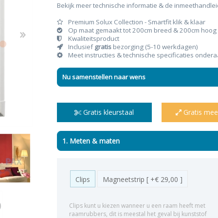
Bekijk meer technische informatie & de inmeethandle
Premium Solux Collection - Smartfit klik & klaar
Op maat gemaakt tot 200cm breed & 200cm hoog
Kwaliteitsproduct
Inclusief
gratis
bezorging (5-10 werkdagen)
Meet instructies & technische specificaties onder
n & plisses
nen
een
Elektrische rolgordijnen
Linnen gordijnen
Dim-
Nu samenstellen naar wens
Gratis kleurstaal
Gratis mee
1. Meten & maten
Clips
Magneetstrip [ +€ 29,00 ]
Clips kunt u kiezen wanneer u een raam heeft met
raamrubbers, dit is meestal het geval bij kunststof