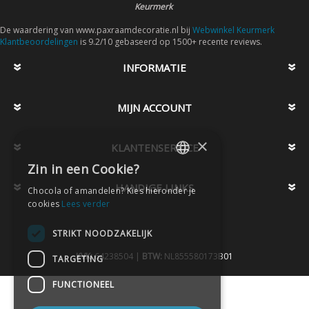
Keurmerk
De waardering van www.paxraamdecoratie.nl bij
Webwinkel Keurmerk
Klantbeoordelingen
is 9.2/10 gebaseerd op 1500+ recente reviews.
INFORMATIE
MIJN ACCOUNT
×
KLANTENSERVICE
Zin in een Cookie?
DUTCH
HANDIGE LINKS
Chocola of amandelen? Kies hieronder je
DUTCH
cookies
Lees verder
STRIKT NOODZAKELIJK
KVK:
64238504 |
BTW:
NL855580173B01
TARGETING
FUNCTIONEEL