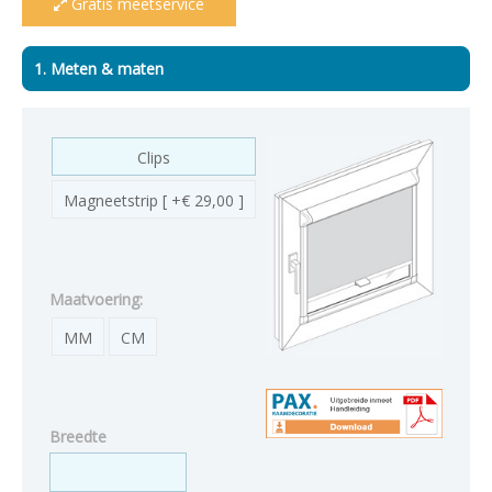
Gratis meetservice
1. Meten & maten
Clips
Magneetstrip [ +€ 29,00 ]
Maatvoering:
MM
CM
Breedte