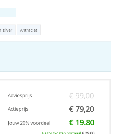
 zilver
Antraciet
€ 99,00
Adviesprijs
€ 79,20
Actieprijs
€ 19.80
Jouw 20% voordeel
Bezorgkosten normaal
€ 29,00