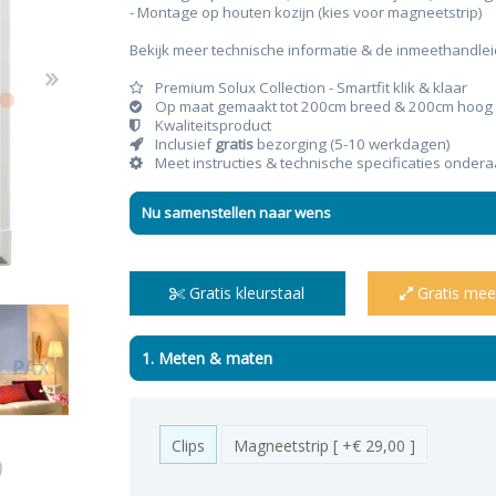
- Montage op houten kozijn (kies voor magneetstrip)
Bekijk meer technische informatie & de inmeethandle
Premium Solux Collection - Smartfit klik & klaar
Op maat gemaakt tot 200cm breed & 200cm hoog
Kwaliteitsproduct
n & plisses
nen
een
Elektrische rolgordijnen
Linnen gordijnen
Dim-
Inclusief
gratis
bezorging (5-10 werkdagen)
Meet instructies & technische specificaties onder
Nu samenstellen naar wens
Gratis kleurstaal
Gratis mee
1. Meten & maten
Clips
Magneetstrip [ +€ 29,00 ]