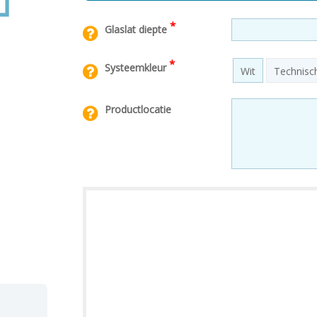
*
Glaslat diepte
*
Systeemkleur
Wit
Technisch
Productlocatie