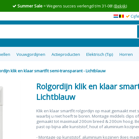
Summer Sale
= Wegens succes verlengd t/m 31-08!
(Bekijk)
Cijf
ellen
Vouwgordijnen
Actieproducten
Elektrisch (Tip)
Horren
rdijn klik en klaar smartfit semi-transparant - Lichtblauw
en op maat
wgordijnen
lgordijnen
uisterende
tom Up
zieen
Top 5 goedkoopste raamdecoratie
Semi-transparante vouwgordijnen
Top down bottom up Jaloezieen
Vitrage op maat
XL Rolgordijnen
Type raam
Plakstrip zon
Top 8 beste
Verduister
Plissegord
Overgo
50m
tie
op maat
ra
Rolgordijn klik en klaar smar
Lichtblauw
Klik en klaar smartfit rolgordijn op maat gemaakt met 
waarbij u niet hoeft te boren. Montage middels clips o
gemaakt tot maximaal 200cm breed & 200cm hoog. Be
past op bijna alle kunststof, hout of aluminium kozijne
- Montage op kunststof, aluminium kozijnen (kies magne