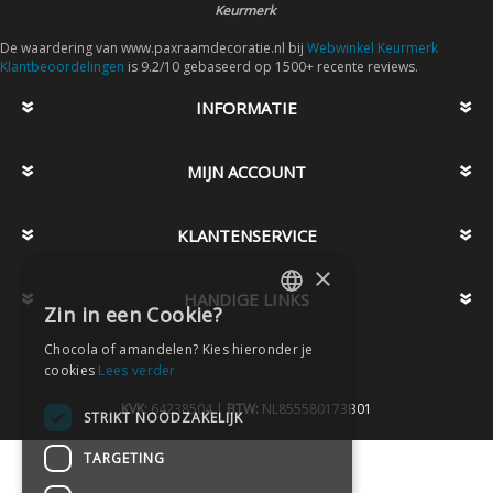
Keurmerk
De waardering van www.paxraamdecoratie.nl bij
Webwinkel Keurmerk
Klantbeoordelingen
is 9.2/10 gebaseerd op 1500+ recente reviews.
INFORMATIE
MIJN ACCOUNT
KLANTENSERVICE
×
HANDIGE LINKS
Zin in een Cookie?
DUTCH
Chocola of amandelen? Kies hieronder je
DUTCH
cookies
Lees verder
KVK:
64238504 |
BTW:
NL855580173B01
STRIKT NOODZAKELIJK
TARGETING