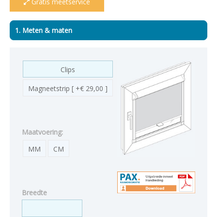
Gratis meetservice
1. Meten & maten
Clips
Magneetstrip [ +€ 29,00 ]
Maatvoering:
MM
CM
Breedte