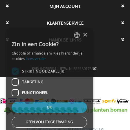
MIJN ACCOUNT
KLANTENSERVICE
×
HANDIGE LINKS
Zin in een Cookie?
DUTCH
Chocola of amandelen? Kies hieronder je
DUTCH
cookies
Lees verder
KVK:
64238504 |
BTW:
NL855580173B01
STRIKT NOODZAKELIJK
TARGETING
FUNCTIONEEL
OK
GEEN VOLLEDIGE ERVARING
Telefoon
020-2613415 -
© PAX Company B.V.