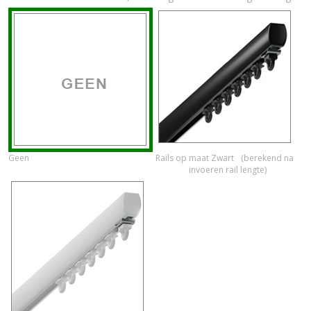
Geen
Rails op maat Zwart
(berekend na
invoeren rail lengte)