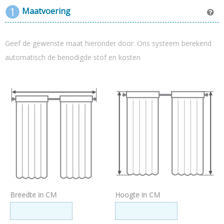
Collectie velours verduisterend: Capri
Maatvoering
Hoge lichtdichtheid van 95%
Exact op maat gemaakt tot 10 meter breed
Hoge kwaliteit stof (vraag gratis kleurstaal aan)
Tijdelijk gratis bezorging t.w.v. 29,00
Geef de gewenste maat hieronder door. Ons systeem berekend
automatisch de benodigde stof en kosten
Breedte in CM
Hoogte in CM