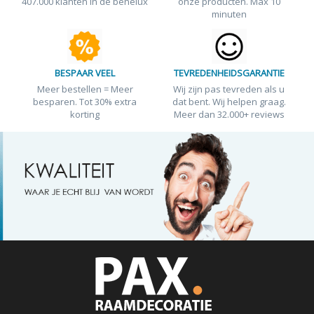
407.000 klanten in de benelux
onze producten. Max 10
minuten
BESPAAR VEEL
TEVREDENHEIDSGARANTIE
Meer bestellen = Meer
Wij zijn pas tevreden als u
besparen. Tot 30% extra
dat bent. Wij helpen graag.
korting
Meer dan 32.000+ reviews