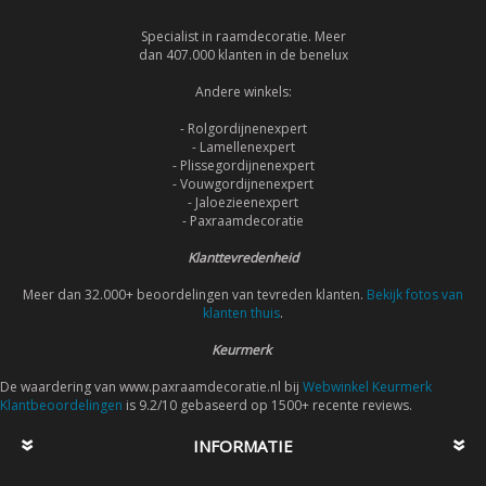
Specialist in raamdecoratie. Meer
dan 407.000 klanten in de benelux
Andere winkels:
- Rolgordijnenexpert
- Lamellenexpert
- Plissegordijnenexpert
- Vouwgordijnenexpert
- Jaloezieenexpert
- Paxraamdecoratie
Klanttevredenheid
Meer dan 32.000+ beoordelingen van tevreden klanten.
Bekijk fotos van
klanten thuis
.
Keurmerk
De waardering van www.paxraamdecoratie.nl bij
Webwinkel Keurmerk
Klantbeoordelingen
is 9.2/10 gebaseerd op 1500+ recente reviews.
INFORMATIE