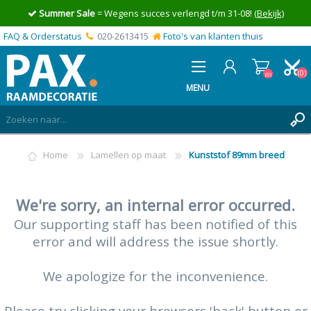
Summer Sale
= Wegens succes verlengd t/m 31-08!
(Bekijk)
FAQ & Orderstatus
020-2613415
Foto's van klanten thuis
(0)
(0)
MENU
INLOGGEN
Home
Lamellen op maat
Kunststof 89mm breed
MIJN OFFERTE
(0)
We're sorry, an internal error occurred.
Our supporting staff has been notified of this
error and will address the issue shortly.
We apologize for the inconvenience.
Please try clicking your browsers 'back' button or