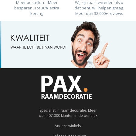
Meer bestellen = Meer
Wij zijn pas tevreden als u
besparen. Tot 30% extra
dat bent. Wij helpen graag.
korting
Meer dan 32.000+ reviews
Specialist in raamdecoratie. Meer
dan 407.000 klanten in de benelux
Andere winkels: