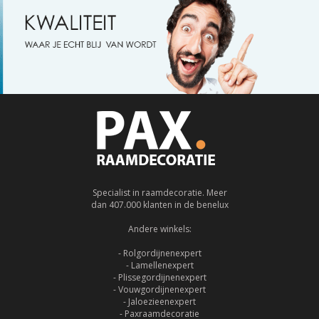
Specialist in raamdecoratie. Meer
dan 407.000 klanten in de benelux
Andere winkels:
- Rolgordijnenexpert
- Lamellenexpert
- Plissegordijnenexpert
- Vouwgordijnenexpert
- Jaloezieenexpert
- Paxraamdecoratie