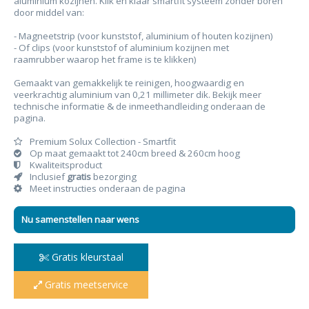
aluminium kozijnen. Klik en klaar smartfit systeem zonder boren
door middel van:
- Magneetstrip (voor kunststof, aluminium of houten kozijnen)
- Of clips (voor kunststof of aluminium kozijnen met
raamrubber waarop het frame is te klikken)
Gemaakt van gemakkelijk te reinigen, hoogwaardig en
veerkrachtig aluminium van 0,21 millimeter dik. Bekijk meer
technische informatie & de inmeethandleiding onderaan de
pagina.
Premium Solux Collection - Smartfit
Op maat gemaakt tot 240cm breed & 260cm hoog
Kwaliteitsproduct
Inclusief
gratis
bezorging
Meet instructies onderaan de pagina
Nu samenstellen naar wens
Gratis kleurstaal
Gratis meetservice