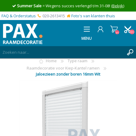
Summer Sale
= Wegens succes verlengd t/m 31-08!
(Bekijk)
FAQ & Orderstatus
020-2613415
Foto's van klanten thuis
(0)
(0)
MENU
Home
Type raam
INLOGGEN
Raamdecoratie voor Kiep-Kantel ramen
Jaloezieen zonder boren 16mm Wit
MIJN OFFERTE
(0)