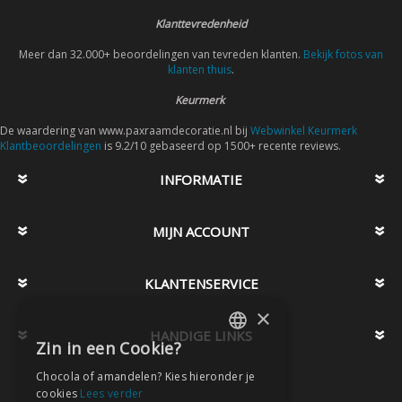
Klanttevredenheid
Meer dan 32.000+ beoordelingen van tevreden klanten.
Bekijk fotos van
klanten thuis
.
Keurmerk
De waardering van www.paxraamdecoratie.nl bij
Webwinkel Keurmerk
Klantbeoordelingen
is 9.2/10 gebaseerd op 1500+ recente reviews.
INFORMATIE
MIJN ACCOUNT
KLANTENSERVICE
×
HANDIGE LINKS
Zin in een Cookie?
DUTCH
Chocola of amandelen? Kies hieronder je
DUTCH
cookies
Lees verder