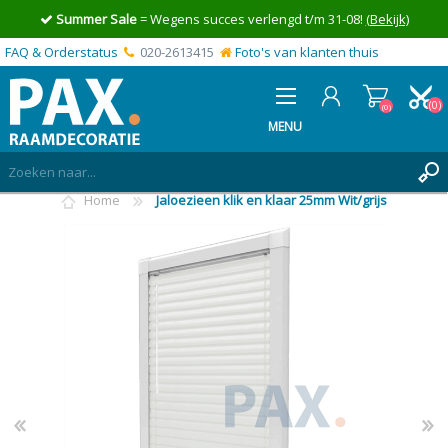
Summer Sale
= Wegens succes verlengd t/m 31-08!
(Bekijk)
FAQ & Orderstatus
020-2613415
Foto's van klanten thuis
(0)
(0)
MENU
Home
Jaloezieen klik en klaar 25mm Wit/grijs
INLOGGEN
MIJN OFFERTE
(0)