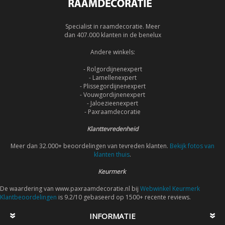
Specialist in raamdecoratie. Meer
dan 407.000 klanten in de benelux
Andere winkels:
- Rolgordijnenexpert
- Lamellenexpert
- Plissegordijnenexpert
- Vouwgordijnenexpert
- Jaloezieenexpert
- Paxraamdecoratie
Klanttevredenheid
Meer dan 32.000+ beoordelingen van tevreden klanten.
Bekijk fotos van
klanten thuis
.
Keurmerk
De waardering van www.paxraamdecoratie.nl bij
Webwinkel Keurmerk
Klantbeoordelingen
is 9.2/10 gebaseerd op 1500+ recente reviews.
INFORMATIE