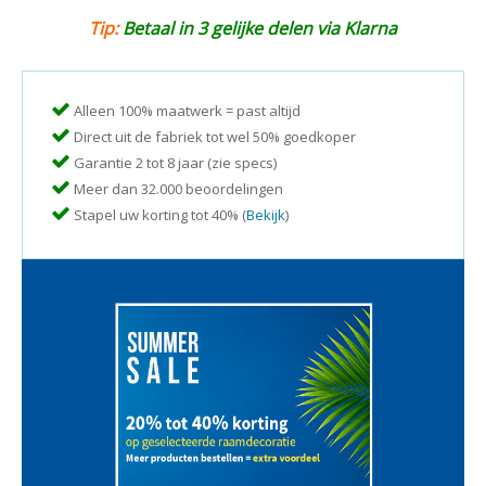
Tip:
Betaal in 3 gelijke delen via Klarna
Alleen 100% maatwerk = past altijd
Direct uit de fabriek tot wel 50% goedkoper
Garantie 2 tot 8 jaar (zie specs)
Meer dan 32.000 beoordelingen
Stapel uw korting tot 40% (
Bekijk
)