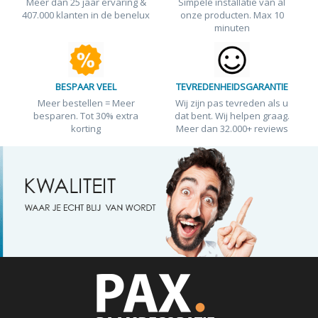
Meer dan 25 jaar ervaring &
Simpele installatie van al
407.000 klanten in de benelux
onze producten. Max 10
minuten
BESPAAR VEEL
TEVREDENHEIDSGARANTIE
Meer bestellen = Meer
Wij zijn pas tevreden als u
besparen. Tot 30% extra
dat bent. Wij helpen graag.
korting
Meer dan 32.000+ reviews