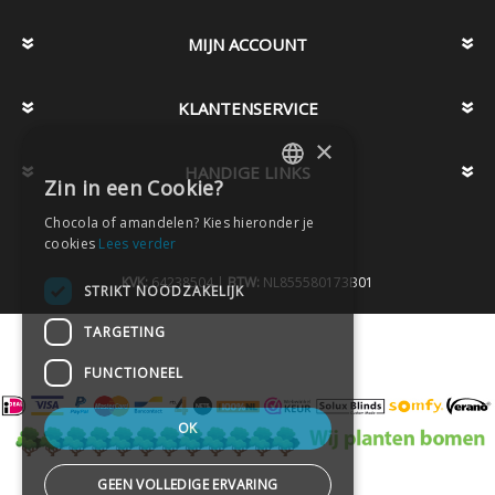
MIJN ACCOUNT
KLANTENSERVICE
×
HANDIGE LINKS
Zin in een Cookie?
DUTCH
Chocola of amandelen? Kies hieronder je
DUTCH
cookies
Lees verder
KVK:
64238504 |
BTW:
NL855580173B01
STRIKT NOODZAKELIJK
TARGETING
FUNCTIONEEL
OK
GEEN VOLLEDIGE ERVARING