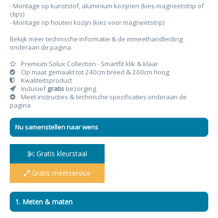
- Montage op kunststof, aluminium kozijnen (kies magneetstrip of
clips)
- Montage op houten kozijn (kies voor magneetstrip)
Bekijk meer technische informatie & de inmeethandleiding
onderaan de pagina.
Premium Solux Collection - Smartfit klik & klaar
Op maat gemaakt tot 240cm breed & 260cm hoog
Kwaliteitsproduct
Inclusief
gratis
bezorging
Meet instructies & technische specificaties onderaan de
pagina
Nu samenstellen naar wens
Gratis kleurstaal
Gratis meetservice
1. Meten & maten