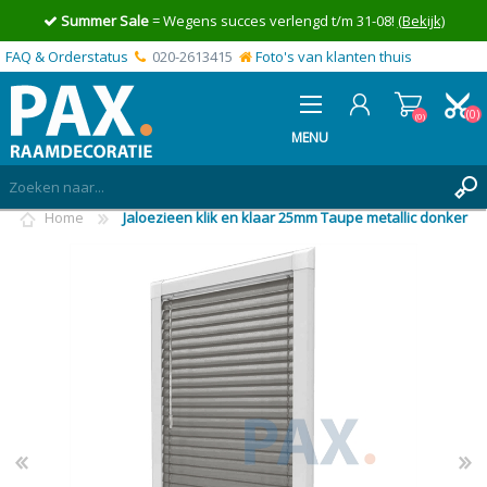
Summer Sale
= Wegens succes verlengd t/m 31-08!
(Bekijk)
FAQ & Orderstatus
020-2613415
Foto's van klanten thuis
(0)
(0)
MENU
Home
Jaloezieen klik en klaar 25mm Taupe metallic donker
INLOGGEN
MIJN OFFERTE
(0)