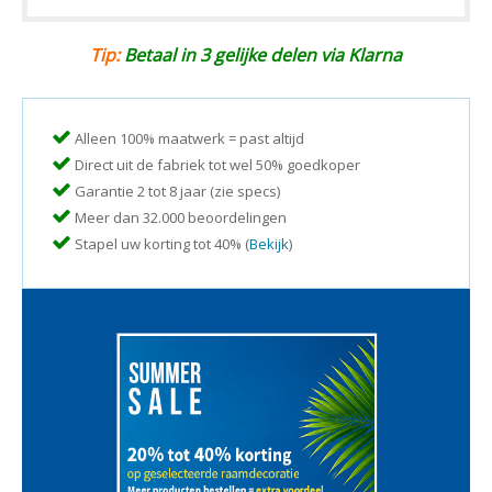
Tip:
Betaal in 3 gelijke delen via Klarna
Alleen 100% maatwerk = past altijd
Direct uit de fabriek tot wel 50% goedkoper
Garantie 2 tot 8 jaar (zie specs)
Meer dan 32.000 beoordelingen
Stapel uw korting tot 40% (
Bekijk
)