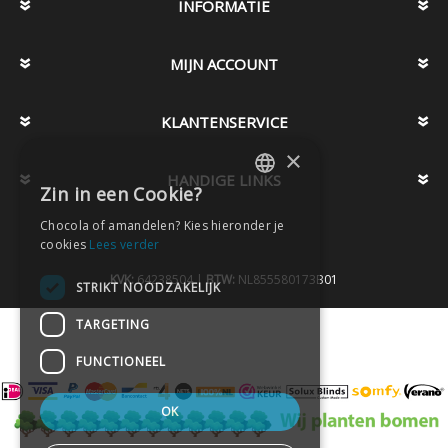
INFORMATIE
MIJN ACCOUNT
KLANTENSERVICE
×
HANDIGE LINKS
Zin in een Cookie?
DUTCH
Chocola of amandelen? Kies hieronder je
DUTCH
cookies
Lees verder
KVK:
64238504 |
BTW:
NL855580173B01
STRIKT NOODZAKELIJK
TARGETING
FUNCTIONEEL
OK