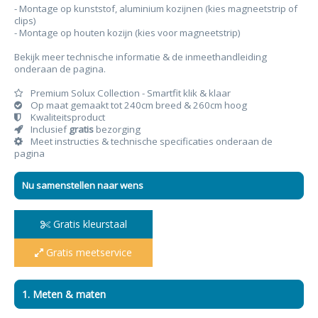
- Montage op kunststof, aluminium kozijnen (kies magneetstrip of
clips)
- Montage op houten kozijn (kies voor magneetstrip)
Bekijk meer technische informatie & de inmeethandleiding
onderaan de pagina.
Premium Solux Collection - Smartfit klik & klaar
Op maat gemaakt tot 240cm breed & 260cm hoog
Kwaliteitsproduct
Inclusief
gratis
bezorging
Meet instructies & technische specificaties onderaan de
pagina
Nu samenstellen naar wens
Gratis kleurstaal
Gratis meetservice
1. Meten & maten