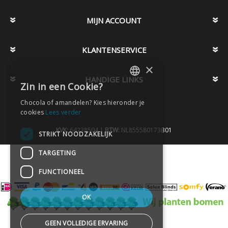
MIJN ACCOUNT
KLANTENSERVICE
×
HANDIGE LINKS
Zin in een Cookie?
DUTCH
Chocola of amandelen? Kies hieronder je
DUTCH
cookies
Lees verder
KVK:
64238504 |
BTW:
NL855580173B01
STRIKT NOODZAKELIJK
TARGETING
FUNCTIONEEL
OK
GEEN VOLLEDIGE ERVARING