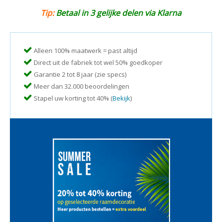
Tip:
Betaal in 3 gelijke delen via Klarna
Alleen 100% maatwerk = past altijd
Direct uit de fabriek tot wel 50% goedkoper
Garantie 2 tot 8 jaar (zie specs)
Meer dan 32.000 beoordelingen
Stapel uw korting tot 40% (
Bekijk
)