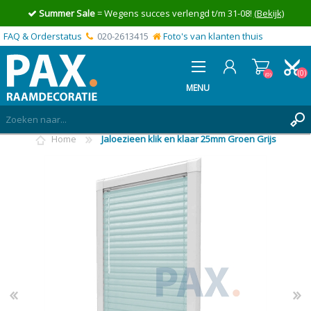
Summer Sale
= Wegens succes verlengd t/m 31-08!
(Bekijk)
FAQ & Orderstatus
020-2613415
Foto's van klanten thuis
(0)
(0)
MENU
Home
Jaloezieen klik en klaar 25mm Groen Grijs
INLOGGEN
MIJN OFFERTE
(0)