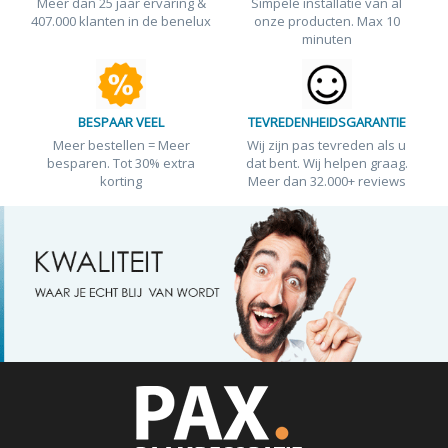
Meer dan 25 jaar ervaring &
Simpele installatie van al
407.000 klanten in de benelux
onze producten. Max 10
minuten
BESPAAR VEEL
TEVREDENHEIDSGARANTIE
Meer bestellen = Meer
Wij zijn pas tevreden als u
besparen. Tot 30% extra
dat bent. Wij helpen graag.
korting
Meer dan 32.000+ reviews