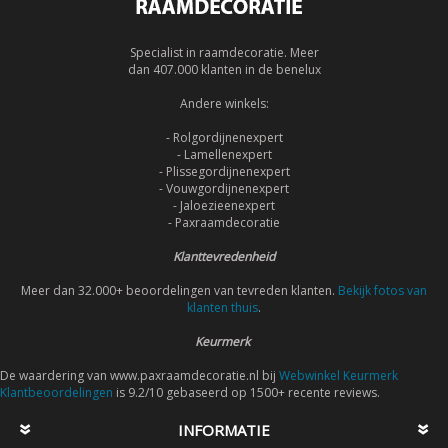
Specialist in raamdecoratie. Meer
dan 407.000 klanten in de benelux
Andere winkels:
- Rolgordijnenexpert
- Lamellenexpert
- Plissegordijnenexpert
- Vouwgordijnenexpert
- Jaloezieenexpert
- Paxraamdecoratie
Klanttevredenheid
Meer dan 32.000+ beoordelingen van tevreden klanten.
Bekijk fotos van
klanten thuis
.
Keurmerk
De waardering van www.paxraamdecoratie.nl bij
Webwinkel Keurmerk
Klantbeoordelingen
is 9.2/10 gebaseerd op 1500+ recente reviews.
INFORMATIE