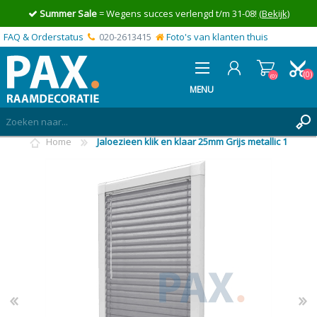
Summer Sale
= Wegens succes verlengd t/m 31-08!
(Bekijk)
FAQ & Orderstatus
020-2613415
Foto's van klanten thuis
(0)
(0)
MENU
Home
Jaloezieen klik en klaar 25mm Grijs metallic 1
INLOGGEN
MIJN OFFERTE
(0)