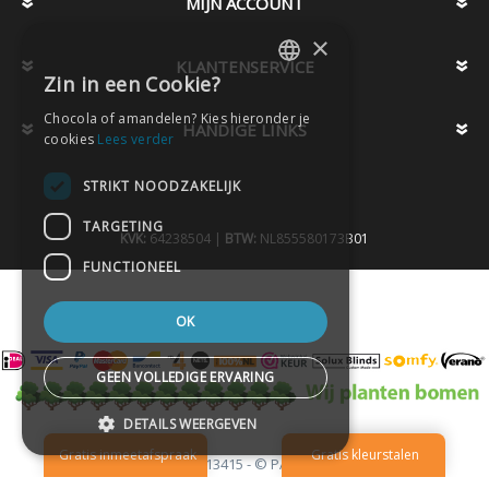
MIJN ACCOUNT
×
KLANTENSERVICE
Zin in een Cookie?
DUTCH
Chocola of amandelen? Kies hieronder je
HANDIGE LINKS
DUTCH
cookies
Lees verder
STRIKT NOODZAKELIJK
TARGETING
KVK:
64238504 |
BTW:
NL855580173B01
FUNCTIONEEL
OK
GEEN VOLLEDIGE ERVARING
DETAILS WEERGEVEN
Telefoon
020-2613415 -
© PAX Company B.V.
-