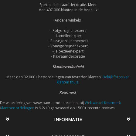
Specialist in raamdecoratie. Meer
dan 407.000 klanten in de benelux
Andere winkels:
- Rolgordijnenexpert
- Lamellenexpert
- Plissegordijnenexpert
- Vouwgordijnenexpert
- Jaloezieenexpert
- Paxraamdecoratie
Klanttevredenheid
Meer dan 32.000+ beoordelingen van tevreden klanten.
Bekijk fotos van
klanten thuis
.
Keurmerk
De waardering van www.paxraamdecoratie.nl bij
Webwinkel Keurmerk
Klantbeoordelingen
is 9.2/10 gebaseerd op 1500+ recente reviews.
INFORMATIE