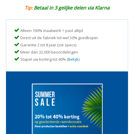
Tip:
Betaal in 3 gelijke delen via Klarna
Alleen 100% maatwerk = past altijd
Direct uit de fabriek tot wel 50% goedkoper
Garantie 2 tot 8 jaar (zie specs)
Meer dan 32.000 beoordelingen
Stapel uw korting tot 40% (
Bekijk
)