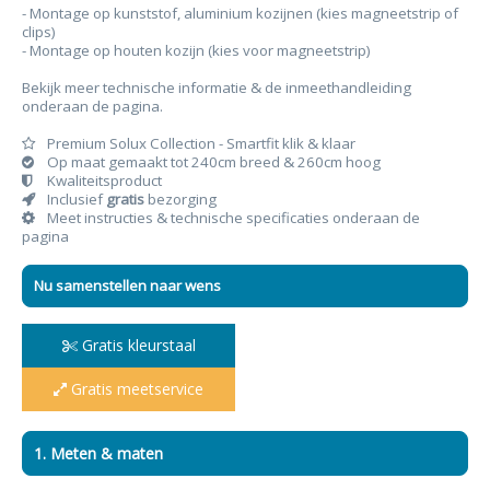
- Montage op kunststof, aluminium kozijnen (kies magneetstrip of
clips)
- Montage op houten kozijn (kies voor magneetstrip)
Bekijk meer technische informatie & de inmeethandleiding
onderaan de pagina.
Premium Solux Collection - Smartfit klik & klaar
Op maat gemaakt tot 240cm breed & 260cm hoog
Kwaliteitsproduct
Inclusief
gratis
bezorging
Meet instructies & technische specificaties onderaan de
pagina
Nu samenstellen naar wens
Gratis kleurstaal
Gratis meetservice
1. Meten & maten