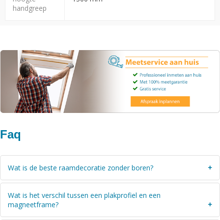
handgreep
Faq
Wat is de beste raamdecoratie zonder boren?
Welke raamdecoratie het beste past, hangt vooral af van het
Wat is het verschil tussen een plakprofiel en een
raam en jouw wensen. Een plisségordijn of jaloezie is praktisch
magneetframe?
voor flexibele privacy vanwege de top-down-bottom-up functie.