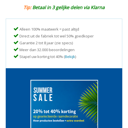
Tip:
Betaal in 3 gelijke delen via Klarna
Alleen 100% maatwerk = past altijd
Direct uit de fabriek tot wel 50% goedkoper
Garantie 2 tot 8 jaar (zie specs)
Meer dan 32.000 beoordelingen
Stapel uw korting tot 40% (
Bekijk
)