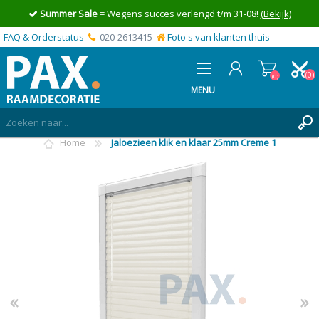
Summer Sale
= Wegens succes verlengd t/m 31-08!
(Bekijk)
FAQ & Orderstatus
020-2613415
Foto's van klanten thuis
(0)
(0)
MENU
Home
Jaloezieen klik en klaar 25mm Creme 1
INLOGGEN
MIJN OFFERTE
(0)