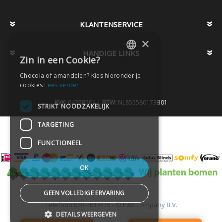
KLANTENSERVICE
×
HANDIGE LINKS
Zin in een Cookie?
DUTCH
Chocola of amandelen? Kies hieronder je
DUTCH
cookies
Lees verder
KVK:
64238504 |
BTW:
NL855580173B01
STRIKT NOODZAKELIJK
TARGETING
FUNCTIONEEL
OK
GEEN VOLLEDIGE ERVARING
Telefoon
020-2613415 -
© PAX Company B.V.
-
DETAILS WEERGEVEN