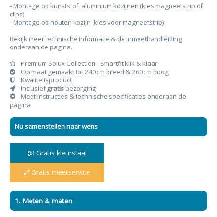
- Montage op kunststof, aluminium kozijnen (kies magneetstrip of
clips)
- Montage op houten kozijn (kies voor magneetstrip)
Bekijk meer technische informatie & de inmeethandleiding
onderaan de pagina.
Premium Solux Collection - Smartfit klik & klaar
Op maat gemaakt tot 240cm breed & 260cm hoog
Kwaliteitsproduct
Inclusief
gratis
bezorging
Meet instructies & technische specificaties onderaan de
pagina
Nu samenstellen naar wens
Gratis kleurstaal
Gratis meetservice
1. Meten & maten