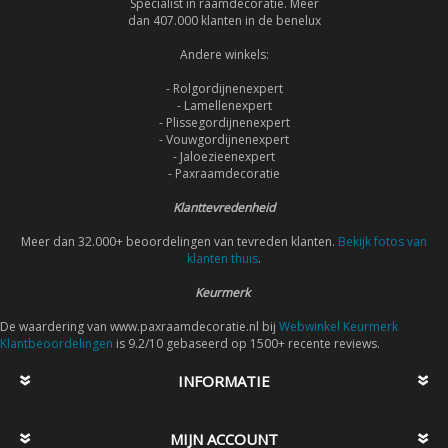
Specialist in raamdecoratie. Meer
dan 407.000 klanten in de benelux
Andere winkels:
- Rolgordijnenexpert
- Lamellenexpert
- Plissegordijnenexpert
- Vouwgordijnenexpert
- Jaloezieenexpert
- Paxraamdecoratie
Klanttevredenheid
Meer dan 32.000+ beoordelingen van tevreden klanten.
Bekijk fotos van
klanten thuis
.
Keurmerk
De waardering van www.paxraamdecoratie.nl bij
Webwinkel Keurmerk
Klantbeoordelingen
is 9.2/10 gebaseerd op 1500+ recente reviews.
INFORMATIE
MIJN ACCOUNT