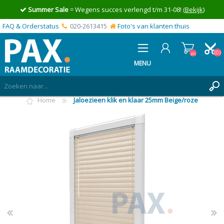
Summer Sale
= Wegens succes verlengd t/m 31-08!
(Bekijk)
FAQ & Orderstatus
020-2613415
Foto's van klanten thuis
(0)
(0)
MENU
Home
Jaloezieen klik en klaar 25mm Beige/roze
INLOGGEN
MIJN OFFERTE
(0)