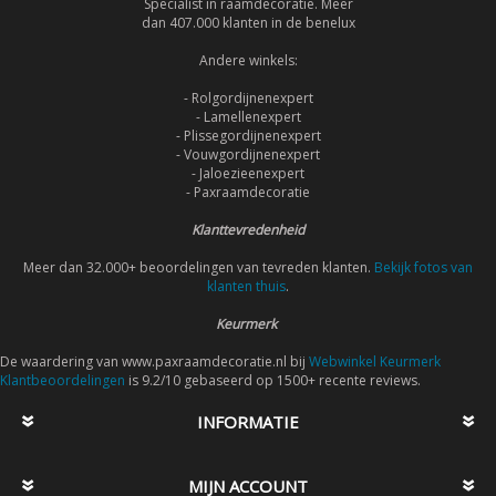
Specialist in raamdecoratie. Meer
dan 407.000 klanten in de benelux
Andere winkels:
- Rolgordijnenexpert
- Lamellenexpert
- Plissegordijnenexpert
- Vouwgordijnenexpert
- Jaloezieenexpert
- Paxraamdecoratie
Klanttevredenheid
Meer dan 32.000+ beoordelingen van tevreden klanten.
Bekijk fotos van
klanten thuis
.
Keurmerk
De waardering van www.paxraamdecoratie.nl bij
Webwinkel Keurmerk
Klantbeoordelingen
is 9.2/10 gebaseerd op 1500+ recente reviews.
INFORMATIE
MIJN ACCOUNT