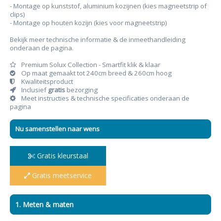
- Montage op kunststof, aluminium kozijnen (kies magneetstrip of
clips)
- Montage op houten kozijn (kies voor magneetstrip)
Bekijk meer technische informatie & de inmeethandleiding
onderaan de pagina.
Premium Solux Collection - Smartfit klik & klaar
Op maat gemaakt tot 240cm breed & 260cm hoog
Kwaliteitsproduct
Inclusief
gratis
bezorging
Meet instructies & technische specificaties onderaan de
pagina
Nu samenstellen naar wens
Gratis kleurstaal
Gratis meetservice
1. Meten & maten