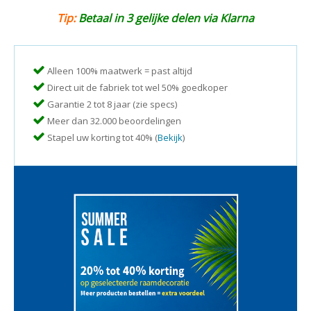
Tip:
Betaal in 3 gelijke delen via Klarna
Alleen 100% maatwerk = past altijd
Direct uit de fabriek tot wel 50% goedkoper
Garantie 2 tot 8 jaar (zie specs)
Meer dan 32.000 beoordelingen
Stapel uw korting tot 40% (
Bekijk
)