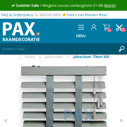
Summer Sale
= Wegens succes verlengd t/m 31-08!
(Bekijk)
FAQ & Orderstatus
020-2613415
Foto's van klanten thuis
(0)
(0)
MENU
Home
Jaloezieen
Jaloezieen 70mm Wit
INLOGGEN
MIJN OFFERTE
(0)