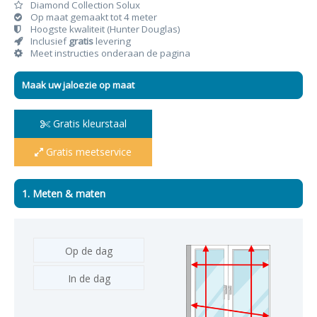
Diamond Collection Solux
Op maat gemaakt tot 4 meter
Hoogste kwaliteit (Hunter Douglas)
Inclusief
gratis
levering
Meet instructies onderaan de pagina
Maak uw jaloezie op maat
Gratis kleurstaal
Gratis meetservice
1. Meten & maten
Op de dag
In de dag