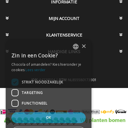
INFORMATIE
MIJN ACCOUNT
KLANTENSERVICE
×
HANDIGE LINKS
Zin in een Cookie?
DUTCH
Chocola of amandelen? Kies hieronder je
DUTCH
cookies
Lees verder
KVK:
64238504 |
BTW:
NL855580173B01
STRIKT NOODZAKELIJK
TARGETING
FUNCTIONEEL
OK