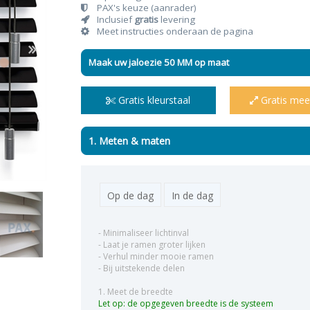
PAX's keuze (aanrader)
Inclusief
gratis
levering
Meet instructies onderaan de pagina
Maak uw jaloezie 50 MM op maat
n & plisses
nen
een
Elektrische rolgordijnen
Linnen gordijnen
Dim-
Gratis kleurstaal
Gratis mee
1. Meten & maten
Op de dag
In de dag
- Minimaliseer lichtinval
- Laat je ramen groter lijken
- Verhul minder mooie ramen
- Bij uitstekende delen
1. Meet de breedte
Let op: de opgegeven breedte is de systeem