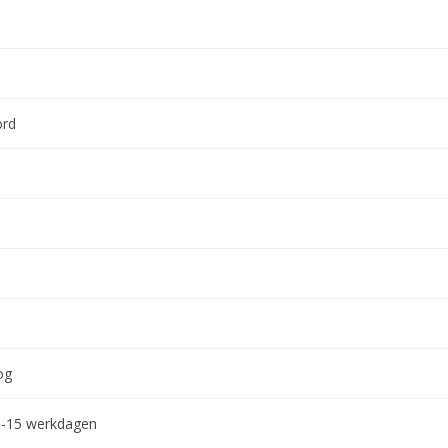
ord
og
0-15 werkdagen