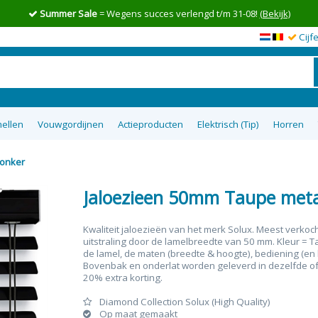
Summer Sale
= Wegens succes verlengd t/m 31-08!
(Bekijk)
Cijf
ellen
Vouwgordijnen
Actieproducten
Elektrisch (Tip)
Horren
donker
en op maat
wgordijnen
lgordijnen
uisterende
tom Up
zieen
Top 5 goedkoopste raamdecoratie
Semi-transparante vouwgordijnen
Top down bottom up Jaloezieen
Vitrage op maat
XL Rolgordijnen
Type raam
Plakstrip zon
Top 8 beste
Verduister
Plissegord
Overgo
50m
tie
op maat
ra
Jaloezieen 50mm Taupe meta
Kwaliteit jaloezieën van het merk Solux. Meest verkoc
uitstraling door de lamelbreedte van 50 mm. Kleur = Ta
de lamel, de maten (breedte & hoogte), bediening (en b
Bovenbak en onderlat worden geleverd in dezelfde of b
20% extra korting.
Diamond Collection Solux (High Quality)
Op maat gemaakt