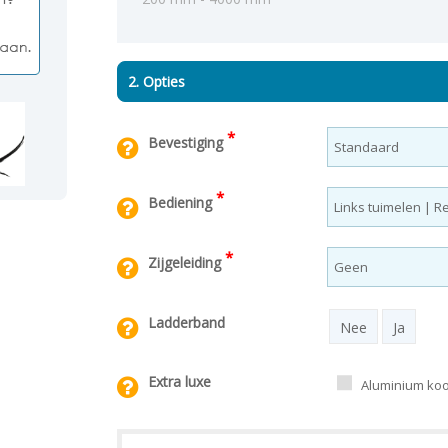
2. Opties
*
Bevestiging
*
Bediening
*
Zijgeleiding
Ladderband
Nee
Ja
Extra luxe
Aluminium koor