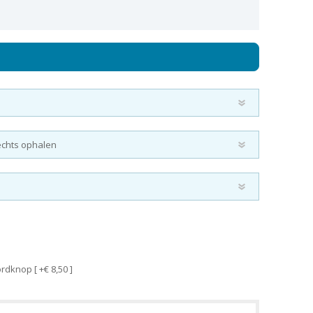
dknop [ +€ 8,50 ]