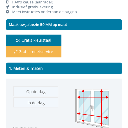
PAX's keuze (aanrader)
Inclusief
gratis
levering
Meet instructies onderaan de pagina
Maak uw jaloezie 50 MM op maat
Gratis kleurstaal
Gratis meetservice
1. Meten & maten
Op de dag
In de dag