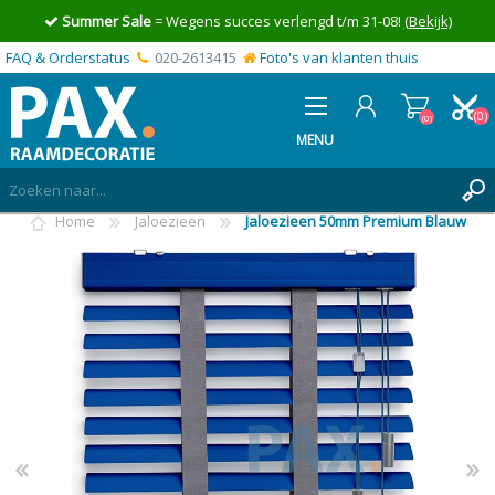
Summer Sale
= Wegens succes verlengd t/m 31-08!
(Bekijk)
FAQ & Orderstatus
020-2613415
Foto's van klanten thuis
(0)
(0)
MENU
Home
Jaloezieen
Jaloezieen 50mm Premium Blauw
INLOGGEN
MIJN OFFERTE
(0)