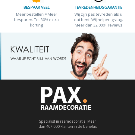
BESPAAR VEEL
TEVREDENHEIDSGARANTIE
Meer bestellen = Meer
Wij zijn pas tevreden als u
besparen. Tot 30% extra
dat bent. Wij helpen graag.
korting
Meer dan 32.000+ reviews
Specialist in raamdecoratie. Meer
dan 407.000 klanten in de benelux