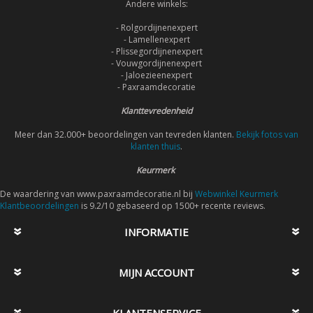
Andere winkels:
- Rolgordijnenexpert
- Lamellenexpert
- Plissegordijnenexpert
- Vouwgordijnenexpert
- Jaloezieenexpert
- Paxraamdecoratie
Klanttevredenheid
Meer dan 32.000+ beoordelingen van tevreden klanten.
Bekijk fotos van
klanten thuis
.
Keurmerk
De waardering van www.paxraamdecoratie.nl bij
Webwinkel Keurmerk
Klantbeoordelingen
is 9.2/10 gebaseerd op 1500+ recente reviews.
INFORMATIE
MIJN ACCOUNT
KLANTENSERVICE