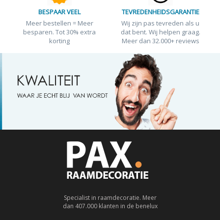
BESPAAR VEEL
TEVREDENHEIDSGARANTIE
Meer bestellen = Meer
Wij zijn pas tevreden als u
besparen. Tot 30% extra
dat bent. Wij helpen graag.
korting
Meer dan 32.000+ reviews
Specialist in raamdecoratie. Meer
dan 407.000 klanten in de benelux