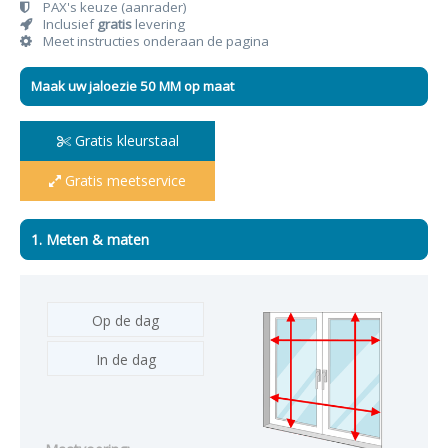
PAX's keuze (aanrader)
Inclusief
gratis
levering
Meet instructies onderaan de pagina
Maak uw jaloezie 50 MM op maat
Gratis kleurstaal
Gratis meetservice
1. Meten & maten
Op de dag
In de dag