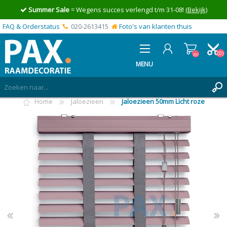
Summer Sale
= Wegens succes verlengd t/m 31-08!
(Bekijk)
FAQ & Orderstatus
020-2613415
Foto's van klanten thuis
(0)
(0)
MENU
Home
Jaloezieen
Jaloezieen 50mm Licht roze
INLOGGEN
MIJN OFFERTE
(0)