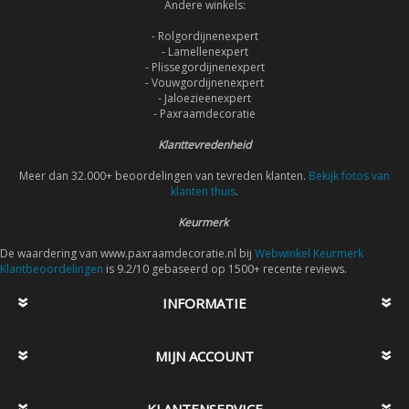
Andere winkels:
- Rolgordijnenexpert
- Lamellenexpert
- Plissegordijnenexpert
- Vouwgordijnenexpert
- Jaloezieenexpert
- Paxraamdecoratie
Klanttevredenheid
Meer dan 32.000+ beoordelingen van tevreden klanten.
Bekijk fotos van
klanten thuis
.
Keurmerk
De waardering van www.paxraamdecoratie.nl bij
Webwinkel Keurmerk
Klantbeoordelingen
is 9.2/10 gebaseerd op 1500+ recente reviews.
INFORMATIE
MIJN ACCOUNT
KLANTENSERVICE