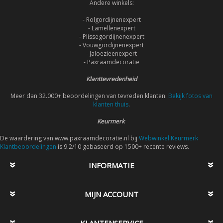
Andere winkels:
- Rolgordijnenexpert
- Lamellenexpert
- Plissegordijnenexpert
- Vouwgordijnenexpert
- Jaloezieenexpert
- Paxraamdecoratie
Klanttevredenheid
Meer dan 32.000+ beoordelingen van tevreden klanten.
Bekijk fotos van
klanten thuis
.
Keurmerk
De waardering van www.paxraamdecoratie.nl bij
Webwinkel Keurmerk
Klantbeoordelingen
is 9.2/10 gebaseerd op 1500+ recente reviews.
INFORMATIE
MIJN ACCOUNT
KLANTENSERVICE