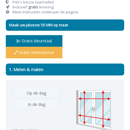
PAX's keuze (aanrader)
Inclusief
gratis
levering
Meet instructies onderaan de pagina
Maak uw jaloezie 50 MM op maat
Gratis kleurstaal
Gratis meetservice
1. Meten & maten
Op de dag
In de dag