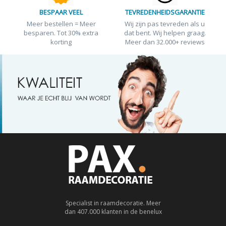
BESPAAR VEEL
TEVREDENHEIDSGARANTIE
Meer bestellen = Meer
Wij zijn pas tevreden als u
besparen. Tot 30% extra
dat bent. Wij helpen graag.
korting
Meer dan 32.000+ reviews
Specialist in raamdecoratie. Meer
dan 407.000 klanten in de benelux