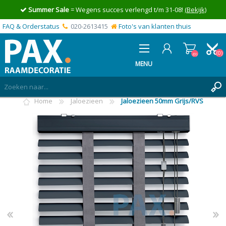
Summer Sale
= Wegens succes verlengd t/m 31-08!
(Bekijk)
FAQ & Orderstatus
020-2613415
Foto's van klanten thuis
(0)
(0)
MENU
Home
Jaloezieen
Jaloezieen 50mm Grijs/RVS
INLOGGEN
MIJN OFFERTE
(0)