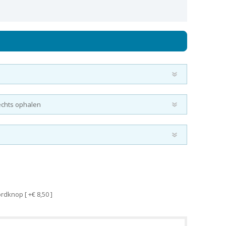
dknop [ +€ 8,50 ]