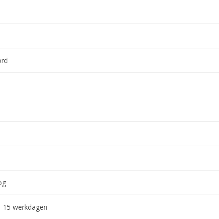
ord
og
0-15 werkdagen