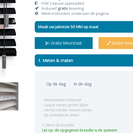
PAX's keuze (aanrader)
Inclusief
gratis
levering
Meet instructies onderaan de pagina
Maak uw jaloezie 50 MM op maat
n & plisses
nen
een
Elektrische rolgordijnen
Linnen gordijnen
Dim-
Gratis kleurstaal
Gratis mee
1. Meten & maten
Op de dag
In de dag
- Minimaliseer lichtinval
- Laat je ramen groter lijken
- Verhul minder mooie ramen
- Bij uitstekende delen
1. Meet de breedte
Let op: de opgegeven breedte is de systeem