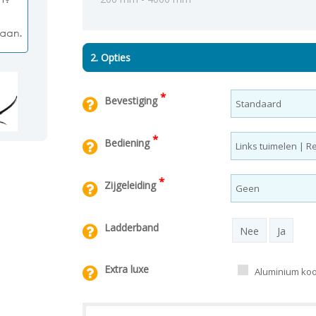
2. Opties
*
Bevestiging
*
Bediening
*
Zijgeleiding
Ladderband
Nee
Ja
Extra luxe
Aluminium koor