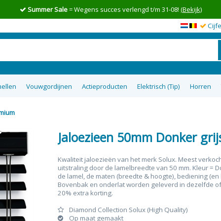
Summer Sale
= Wegens succes verlengd t/m 31-08!
(Bekijk)
Cijf
ellen
Vouwgordijnen
Actieproducten
Elektrisch (Tip)
Horren
emium
en op maat
wgordijnen
lgordijnen
uisterende
tom Up
zieen
Top 5 goedkoopste raamdecoratie
Semi-transparante vouwgordijnen
Top down bottom up Jaloezieen
Vitrage op maat
XL Rolgordijnen
Type raam
Plakstrip zon
Top 8 beste
Verduister
Plissegord
Overgo
50m
tie
op maat
ra
Jaloezieen 50mm Donker gri
Kwaliteit jaloezieën van het merk Solux. Meest verkoc
uitstraling door de lamelbreedte van 50 mm. Kleur = D
de lamel, de maten (breedte & hoogte), bediening (en b
Bovenbak en onderlat worden geleverd in dezelfde of b
20% extra korting.
Diamond Collection Solux (High Quality)
Op maat gemaakt