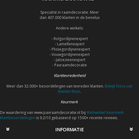
Specialist in raamdecoratie. Meer
dan 407.000 klanten in de benelux
Andere winkels:
- Rolgordijnenexpert
- Lamellenexpert
- Plissegordijnenexpert
- Vouwgordijnenexpert
- Jaloezieenexpert
- Paxraamdecoratie
Klanttevredenheid
Meer dan 32.000+ beoordelingen van tevreden klanten.
Bekijk fotos van
klanten thuis
.
Keurmerk
De waardering van www.paxraamdecoratie.nl bij
Webwinkel Keurmerk
Klantbeoordelingen
is 9.2/10 gebaseerd op 1500+ recente reviews.
INFORMATIE