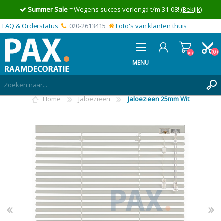
Summer Sale
= Wegens succes verlengd t/m 31-08!
(Bekijk)
FAQ & Orderstatus
020-2613415
Foto's van klanten thuis
(0)
(0)
MENU
Home
Jaloezieen
Jaloezieen 25mm Wit
INLOGGEN
MIJN OFFERTE
(0)