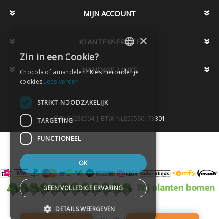
MIJN ACCOUNT
×
KLANTENSERVICE
Zin in een Cookie?
DUTCH
HANDIGE LINKS
Chocola of amandelen? Kies hieronder je
DUTCH
cookies
Lees verder
STRIKT NOODZAKELIJK
KVK:
64238504 |
BTW:
NL855580173B01
TARGETING
FUNCTIONEEL
OK
GEEN VOLLEDIGE ERVARING
DETAILS WEERGEVEN