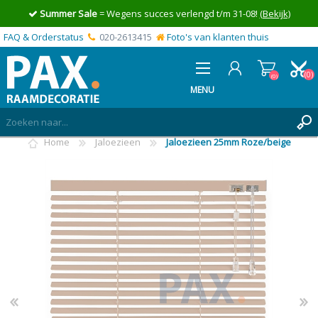
Summer Sale
= Wegens succes verlengd t/m 31-08!
(Bekijk)
FAQ & Orderstatus
020-2613415
Foto's van klanten thuis
(0)
(0)
MENU
Home
Jaloezieen
Jaloezieen 25mm Roze/beige
INLOGGEN
MIJN OFFERTE
(0)