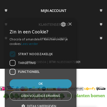
MIJN ACCOUNT
×
KLANTENSERVICE
Zin in een Cookie?
DUTCH
HANDIGE LINKS
Chocola of amandelen? Kies hieronder je
DUTCH
cookies
Lees verder
STRIKT NOODZAKELIJK
KVK:
64238504 |
BTW:
NL855580173B01
TARGETING
FUNCTIONEEL
OK
GEEN VOLLEDIGE ERVARING
DETAILS WEERGEVEN