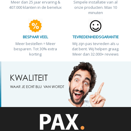
Meer dan 25 jaar ervaring &
Simpele installatie van al
407.000 klanten in de benelux
onze producten. Max 10
minuten
BESPAAR VEEL
TEVREDENHEIDSGARANTIE
Meer bestellen = Meer
Wij zijn pas tevreden als u
besparen. Tot 30% extra
dat bent. Wij helpen graag.
korting
Meer dan 32.000+ reviews