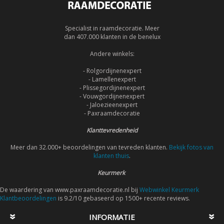
Specialist in raamdecoratie. Meer
dan 407.000 klanten in de benelux
Andere winkels:
- Rolgordijnenexpert
- Lamellenexpert
- Plissegordijnenexpert
- Vouwgordijnenexpert
- Jaloezieenexpert
- Paxraamdecoratie
Klanttevredenheid
Meer dan 32.000+ beoordelingen van tevreden klanten.
Bekijk fotos van
klanten thuis
.
Keurmerk
De waardering van www.paxraamdecoratie.nl bij
Webwinkel Keurmerk
Klantbeoordelingen
is 9.2/10 gebaseerd op 1500+ recente reviews.
INFORMATIE