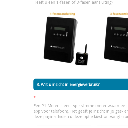
Heeft u een 1-fasen of 3-fasen aansluiting?
3. Wilt u inzicht in energieverbruik?
*
Een P1 Meter is een type slimme meter waarmee je li
app voor telefoon). Het geeft je inzicht in je gas- e
deze pagina. Indien u deze optie kiest ontvangt u a