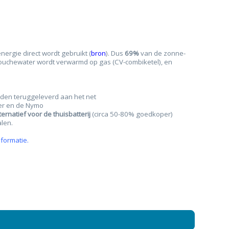
Montageservice
Bestel kleurstal
ergie direct wordt gebruikt (
bron
). Dus
69%
van de zonne-
Hulp op afstand 
out gordijnen
Gordijnrails
ouchewater wordt verwarmd op gas (CV-combiketel), en
Offerte aanvra
Rolgordijn op maat met zijgeleiding u-profielen
den teruggeleverd aan het net
Fotos van klante
ter en de Nymo
ernatief voor de thuisbatterij
(circa 50-80% goedkoper)
Showroom
len.
Zakelijk
formatie.
Inspiratie & blog
Bespaar energi
Algemene voor