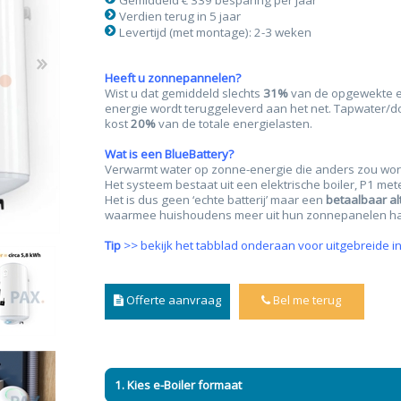
Gemiddeld € 339 besparing per jaar
Verdien terug in 5 jaar
Levertijd (met montage): 2-3 weken
Heeft u zonnepannelen?
Wist u dat gemiddeld slechts
31%
van de opgewekte en
n & plisses
nen
een
Elektrische rolgordijnen
Linnen gordijnen
Dim-
energie wordt teruggeleverd aan het net. Tapwater/d
kost
20%
van de totale energielasten.
Wat is een BlueBattery?
Verwarmt water op zonne-energie die anders zou wor
Het systeem bestaat uit een elektrische boiler, P1 me
Het is dus geen ‘echte batterij’ maar een
betaalbaar alt
waarmee huishoudens meer uit hun zonnepanelen ha
Tip
>> bekijk het tabblad onderaan voor uitgebreide in
Offerte aanvraag
Bel me terug
1. Kies e-Boiler formaat