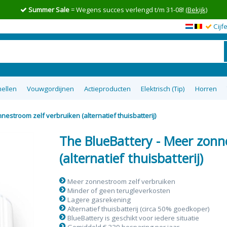
Summer Sale
= Wegens succes verlengd t/m 31-08!
(Bekijk)
Cijf
ellen
Vouwgordijnen
Actieproducten
Elektrisch (Tip)
Horren
nestroom zelf verbruiken (alternatief thuisbatterij)
en op maat
wgordijnen
lgordijnen
uisterende
tom Up
zieen
Top 5 goedkoopste raamdecoratie
Semi-transparante vouwgordijnen
Top down bottom up Jaloezieen
Vitrage op maat
XL Rolgordijnen
Type raam
Plakstrip zon
Top 8 beste
Verduister
Plissegord
Overgo
50m
tie
op maat
ra
The BlueBattery - Meer zonn
(alternatief thuisbatterij)
Meer zonnestroom zelf verbruiken
Minder of geen terugleverkosten
Lagere gasrekening
Alternatief thuisbatterij (circa 50% goedkoper)
BlueBattery is geschikt voor iedere situatie