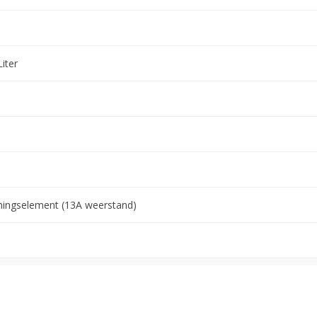
Liter
mingselement (13A weerstand)