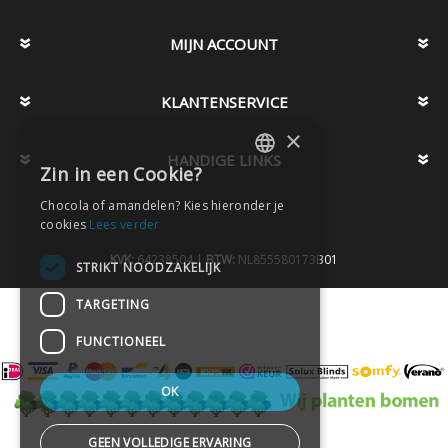
MIJN ACCOUNT
KLANTENSERVICE
×
HANDIGE LINKS
Zin in een Cookie?
DUTCH
Chocola of amandelen? Kies hieronder je
DUTCH
cookies
Lees verder
KVK:
64238504 |
BTW:
NL855580173B01
STRIKT NOODZAKELIJK
TARGETING
FUNCTIONEEL
OK
GEEN VOLLEDIGE ERVARING