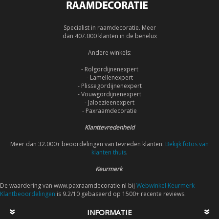
Specialist in raamdecoratie. Meer
dan 407.000 klanten in de benelux
Andere winkels:
- Rolgordijnenexpert
- Lamellenexpert
- Plissegordijnenexpert
- Vouwgordijnenexpert
- Jaloezieenexpert
- Paxraamdecoratie
Klanttevredenheid
Meer dan 32.000+ beoordelingen van tevreden klanten.
Bekijk fotos van
klanten thuis
.
Keurmerk
De waardering van www.paxraamdecoratie.nl bij
Webwinkel Keurmerk
Klantbeoordelingen
is 9.2/10 gebaseerd op 1500+ recente reviews.
INFORMATIE