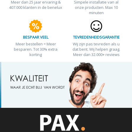
Meer dan 25 jaar ervaring &
Simpele installatie van al
407.000 klanten in de benelux
onze producten. Max 10
minuten
BESPAAR VEEL
TEVREDENHEIDSGARANTIE
Meer bestellen = Meer
Wij zijn pas tevreden als u
besparen. Tot 30% extra
dat bent. Wij helpen graag.
korting
Meer dan 32.000+ reviews