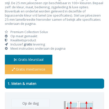
stijl. De 25 mm jaloezieen zijn beschikbaar in 100+ kleuren. Bepaal
zelf: de kleur, maat, bediening, zijgeleiding & luxe opties.
Bovenbak en onderlat worden geleverd in dezelfde of
bijpassende kleur v/d lamel (zie specificaties). Stel uw jaloezieen
25 mm lamelbreedte hieronder samen of bekijk alle specificaties
onderaan de pagina.
Premium Collection Solux
Op maat gemaakt
Kwaliteitsproduct
Inclusief
gratis
levering
Meet instructies onderaan de pagina
Gratis kleurstaal
Gratis meetservice
1. Meten & maten
Op de dag