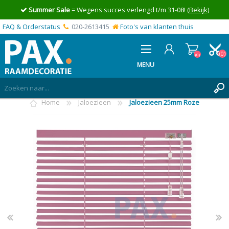
Summer Sale
= Wegens succes verlengd t/m 31-08!
(Bekijk)
FAQ & Orderstatus
020-2613415
Foto's van klanten thuis
(0)
(0)
MENU
Home
Jaloezieen
Jaloezieen 25mm Roze
INLOGGEN
MIJN OFFERTE
(0)