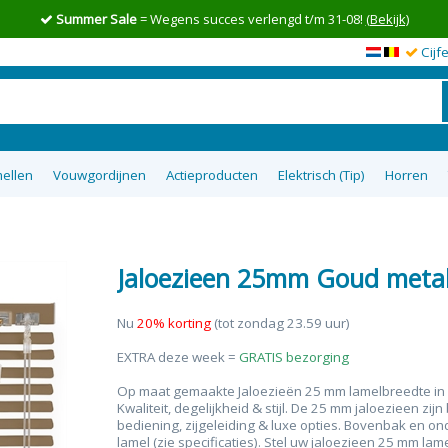
Summer Sale
= Wegens succes verlengd t/m 31-08!
(Bekijk)
Cijf
ellen
Vouwgordijnen
Actieproducten
Elektrisch (Tip)
Horren
en op maat
wgordijnen
lgordijnen
uisterende
tom Up
zieen
Top 5 goedkoopste raamdecoratie
Semi-transparante vouwgordijnen
Top down bottom up Jaloezieen
Vitrage op maat
XL Rolgordijnen
Type raam
Plakstrip zon
Top 8 beste
Verduister
Plissegord
Overgo
50m
tie
op maat
ra
Jaloezieen 25mm Goud metal
Nu
20% korting
(tot zondag 23.59 uur)
EXTRA deze week =
GRATIS bezorging
Op maat gemaakte Jaloezieën 25 mm lamelbreedte in de
Kwaliteit, degelijkheid & stijl. De 25 mm jaloezieen zij
bediening, zijgeleiding & luxe opties. Bovenbak en on
lamel (zie specificaties). Stel uw jaloezieen 25 mm lam