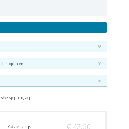
dknop [ +€ 8,50 ]
€ 42,50
Adviesprijs