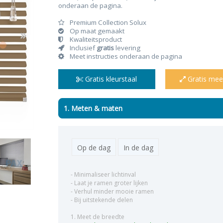
onderaan de pagina.
Premium Collection Solux
Op maat gemaakt
Kwaliteitsproduct
Inclusief
gratis
levering
Meet instructies onderaan de pagina
n & plisses
nen
een
Elektrische rolgordijnen
Linnen gordijnen
Dim-
Gratis kleurstaal
Gratis mee
1. Meten & maten
Op de dag
In de dag
- Minimaliseer lichtinval
- Laat je ramen groter lijken
- Verhul minder mooie ramen
- Bij uitstekende delen
1. Meet de breedte