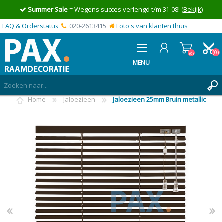
Summer Sale
= Wegens succes verlengd t/m 31-08!
(Bekijk)
FAQ & Orderstatus
020-2613415
Foto's van klanten thuis
(0)
(0)
MENU
Home
Jaloezieen
Jaloezieen 25mm Bruin metallic
INLOGGEN
MIJN OFFERTE
(0)