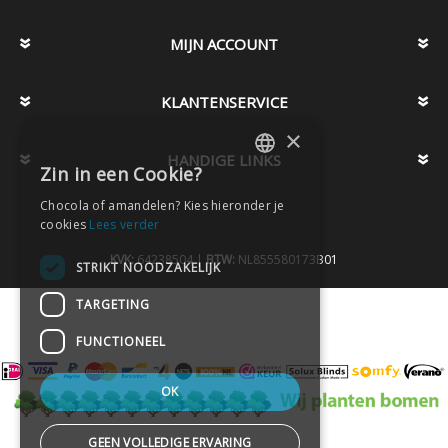
MIJN ACCOUNT
KLANTENSERVICE
×
HANDIGE LINKS
Zin in een Cookie?
DUTCH
Chocola of amandelen? Kies hieronder je
DUTCH
cookies
Lees verder
KVK:
64238504 |
BTW:
NL855580173B01
STRIKT NOODZAKELIJK
TARGETING
FUNCTIONEEL
OK
GEEN VOLLEDIGE ERVARING