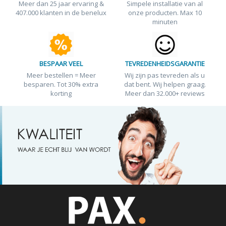
Meer dan 25 jaar ervaring &
Simpele installatie van al
407.000 klanten in de benelux
onze producten. Max 10
minuten
BESPAAR VEEL
TEVREDENHEIDSGARANTIE
Meer bestellen = Meer
Wij zijn pas tevreden als u
besparen. Tot 30% extra
dat bent. Wij helpen graag.
korting
Meer dan 32.000+ reviews