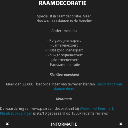
Specialist in raamdecoratie. Meer
dan 407.000 klanten in de benelux
Andere winkels:
- Rolgordijnenexpert
- Lamellenexpert
- Plissegordijnenexpert
- Vouwgordijnenexpert
- Jaloezieenexpert
- Paxraamdecoratie
Klanttevredenheid
Meer dan 32.000+ beoordelingen van tevreden klanten.
Bekijk fotos van
klanten thuis
.
Keurmerk
De waardering van www.paxraamdecoratie.nl bij
Webwinkel Keurmerk
Klantbeoordelingen
is 9.2/10 gebaseerd op 1500+ recente reviews.
INFORMATIE