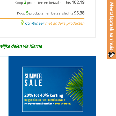
3
102,19
Koop
producten en betaal slechts
5
95,38
Koop
producten en betaal slechts
Combineer
met andere producten
elijke delen via Klarna