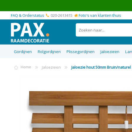
FAQ & Orderstatus
020-2613415
Foto's van klanten thuis
Gordijnen
Rolgordijnen
Plissegordijnen
Jaloezieen
Lam
Home
Jaloezieen
Jaloezie hout 50mm Bruin/natur
Top 5 best verkochte raamdecoratie
Blackout verduisterende gordijnen
Plissegordijnen op maat
Vouwgordijnen op maat
Rolgordijnen op maat
Aluminium Jaloezieen
Inbetween gordijn
Transparante vou
Verduisterende ro
Top 10 best verd
Top Down Bot
Houten jaloe
producten zonder boren
raamdecora