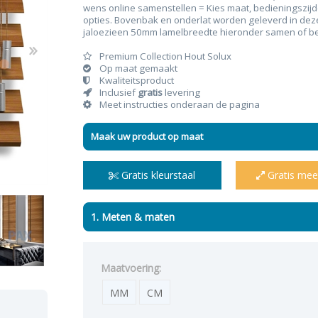
wens online samenstellen = Kies maat, bedieningszijd
opties. Bovenbak en onderlat worden geleverd in dezelf
jaloezieen 50mm lamelbreedte hieronder samen of beki
Premium Collection Hout Solux
Op maat gemaakt
Kwaliteitsproduct
n & plisses
nen
een
Elektrische rolgordijnen
Linnen gordijnen
Dim-
Inclusief
gratis
levering
Meet instructies onderaan de pagina
Maak uw product op maat
Gratis kleurstaal
Gratis mee
1. Meten & maten
Maatvoering:
MM
CM