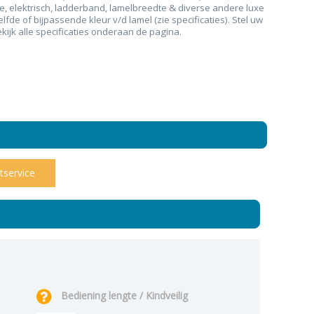
e, elektrisch, ladderband, lamelbreedte & diverse andere luxe
de of bijpassende kleur v/d lamel (zie specificaties). Stel uw
Montageservice
jk alle specificaties onderaan de pagina.
Bestel kleurstal
Hulp op afstand 
out gordijnen
Gordijnrails
Offerte aanvra
Rolgordijn op maat met zijgeleiding u-profielen
Fotos van klante
Showroom
tservice
Zakelijk
Inspiratie & blog
Bespaar energi
Algemene voor
Bediening lengte / Kindveilig