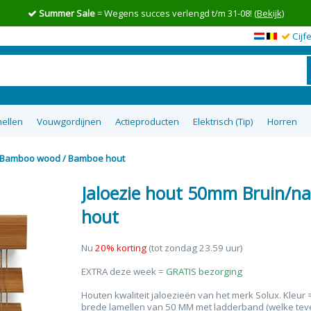
Summer Sale
= Wegens succes verlengd t/m 31-08!
(Bekijk)
Cijf
ellen
Vouwgordijnen
Actieproducten
Elektrisch (Tip)
Horren
el Bamboo wood / Bamboe hout
en op maat
wgordijnen
lgordijnen
uisterende
tom Up
zieen
Top 5 goedkoopste raamdecoratie
Semi-transparante vouwgordijnen
Top down bottom up Jaloezieen
Vitrage op maat
XL Rolgordijnen
Type raam
Plakstrip zon
Top 8 beste
Verduister
Plissegord
Overgo
50m
tie
op maat
ra
Jaloezie hout 50mm Bruin/n
hout
Nu
20% korting
(tot zondag 23.59 uur)
EXTRA deze week =
GRATIS bezorging
Houten kwaliteit jaloezieën van het merk Solux. Kleur =
brede lamellen van 50 MM met ladderband (welke teven