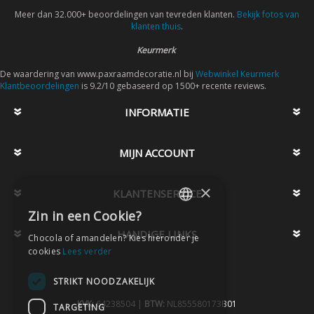
Meer dan 32.000+ beoordelingen van tevreden klanten.
Bekijk fotos van
klanten thuis
.
Keurmerk
De waardering van www.paxraamdecoratie.nl bij
Webwinkel Keurmerk
Klantbeoordelingen
is 9.2/10 gebaseerd op 1500+ recente reviews.
INFORMATIE
MIJN ACCOUNT
×
KLANTENSERVICE
Zin in een Cookie?
DUTCH
HANDIGE LINKS
Chocola of amandelen? Kies hieronder je
DUTCH
cookies
Lees verder
STRIKT NOODZAKELIJK
KVK:
64238504 |
BTW:
NL855580173B01
TARGETING