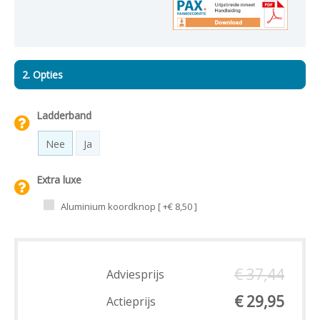
2. Opties
Ladderband
Nee
Ja
Extra luxe
Aluminium koordknop [ +€ 8,50 ]
€ 37,44
Adviesprijs
€ 29,95
Actieprijs