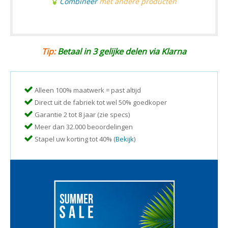
Combineer
met andere producten
Tip:
Betaal in 3 gelijke delen via Klarna
Alleen 100% maatwerk = past altijd
Direct uit de fabriek tot wel 50% goedkoper
Garantie 2 tot 8 jaar (zie specs)
Meer dan 32.000 beoordelingen
Stapel uw korting tot 40% (
Bekijk
)