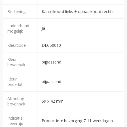
Bediening
Kantelkoord links + ophaalkoord rechts
Ladderband
Ja
mogelijk
Kleurcode
DEC50010
Kleur
bijpassend
bovenbak
Kleur
bijpassend
onderlat
Afmeting
59 x 42 mm
bovenbak
Indicatie
Productie + bezorging 7-11 werkdagen
Levertijd