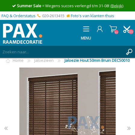
Summer Sale
= Wegens succes verlengd t/m 31-08!
(Bekijk)
FAQ & Orderstatus
020-2613415
Foto's van klanten thuis
(0)
(0)
MENU
Home
Jaloezieen
Jaloezie Hout 50mm Bruin DEC50010
INLOGGEN
MIJN OFFERTE
(0)